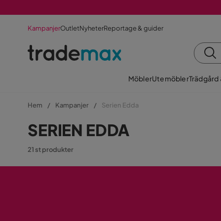
Kampanjer
Outlet
Nyheter
Reportage & guider
Möbler
Utemöbler
Trädgård
Hem
Kampanjer
Serien Edda
SERIEN EDDA
21 st produkter