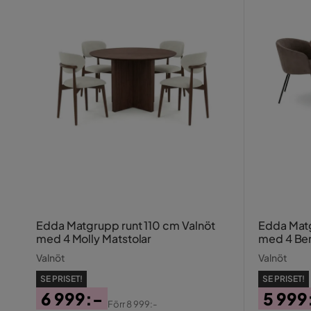
Edda Matgrupp runt 110 cm Valnöt
Edda Matg
med 4 Molly Matstolar
med 4 Ber
Valnöt
Valnöt
SE PRISET!
SE PRISET!
6 999:-
5 999
Förr
8 999:-