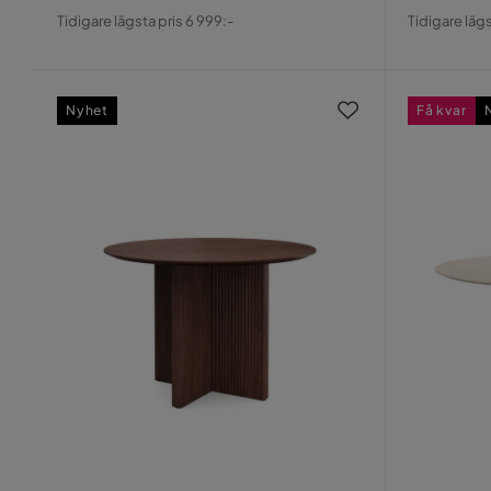
Pris
Original
Pris
Origin
Tidigare lägsta pris 6 999:-
Tidigare lägs
Pris
Pris
Nyhet
Få kvar