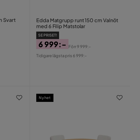
m Svart
Edda Matgrupp runt 150 cm Valnöt
med 6 Filip Matstolar
SE PRISET!
6 999:-
Förr
9 999:-
Pris
Original
Tidigare lägsta pris 6 999:-
Pris
Nyhet