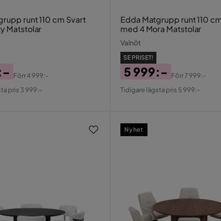
rupp runt 110 cm Svart
Edda Matgrupp runt 110 cm
y Matstolar
med 4 Mora Matstolar
Valnöt
SE PRISET!
:-
5 999:-
Förr
4 999:-
Förr
7 999:-
al
Pris
Original
ta pris 3 999:-
Tidigare lägsta pris 5 999:-
Pris
Nyhet