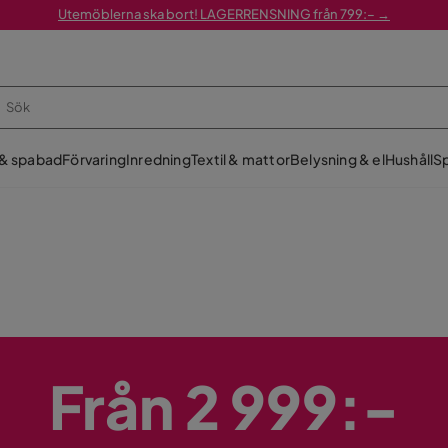
Utemöblerna ska bort! LAGERRENSNING från 799:– →
 & spabad
Förvaring
Inredning
Textil & mattor
Belysning & el
Hushåll
Sp
Från 2 999:-