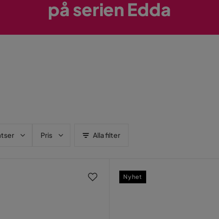
på serien Edda
atser
Pris
Alla filter
Nyhet