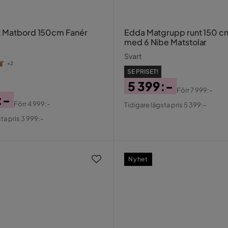
t Matbord 150cm Fanér
Edda Matgrupp runt 150 c
med 6 Nibe Matstolar
Svart
+2
SE PRISET!
5 399:-
Förr
7 999:-
:-
Pris
Original
Förr
4 999:-
Tidigare lägsta pris 5 399:-
al
Pris
ta pris 3 999:-
Nyhet