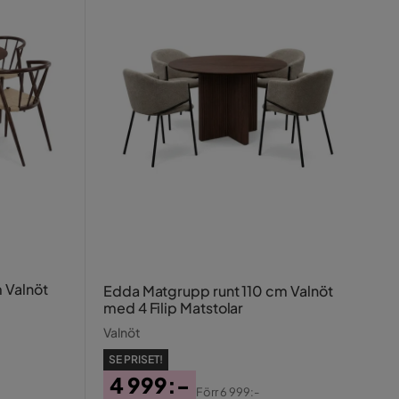
 Valnöt
Edda Matgrupp runt 110 cm Valnöt
med 4 Filip Matstolar
Valnöt
SE PRISET!
4 999:-
Förr
6 999:-