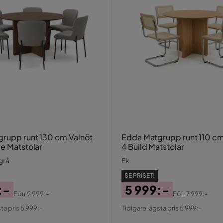
rupp runt 130 cm Valnöt
Edda Matgrupp runt 110 c
ie Matstolar
4 Build Matstolar
grå
Ek
SE PRISET!
:-
5 999:-
Förr
9 999:-
Förr
7 999:-
al
Pris
Original
ta pris 5 999:-
Tidigare lägsta pris 5 999:-
Pris