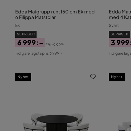
Edda Matgrupp runt 150 cm Ek med
Edda Matg
6 Filippa Matstolar
med 4 Kat
Ek
Svart
SE PRISET!
SE PRISET!
6 999:-
3 999
Förr
9 999:-
Pris
Original
Pris
Origin
Tidigare lägsta pris 6 999:-
Tidigare lägs
Pris
Pris
Nyhet
Nyhet