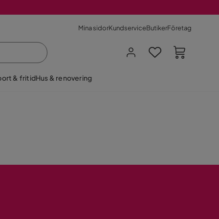
Mina sidor
Kundservice
Butiker
Företag
ort & fritid
Hus & renovering