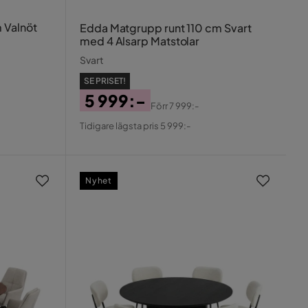
 Valnöt
Edda Matgrupp runt 110 cm Svart
med 4 Alsarp Matstolar
Svart
SE PRISET!
5 999:-
Förr
7 999:-
Pris
Original
Tidigare lägsta pris 5 999:-
Pris
Nyhet