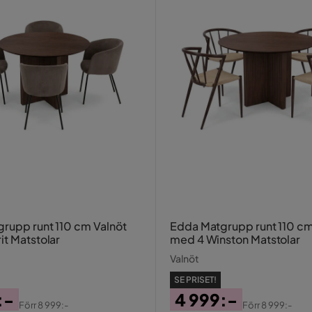
rupp runt 110 cm Valnöt
Edda Matgrupp runt 110 cm
it Matstolar
med 4 Winston Matstolar
Valnöt
SE PRISET!
:-
4 999:-
Förr
8 999:-
Förr
8 999:-