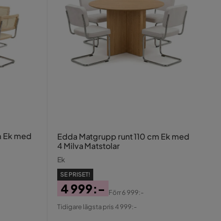
m Ek med
Edda Matgrupp runt 110 cm Ek med
4 Milva Matstolar
Ek
SE PRISET!
4 999:-
Förr
6 999:-
Pris
Original
Tidigare lägsta pris 4 999:-
Pris