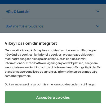
Hjälp & kontakt
Sortiment & erbjudande
Om Trademax
Vi bryr oss om din integritet
Genom att klicka på "Acceptera cookies" samtycker du till lagring av
nödvändiga cookies, funktionella cookies, prestandacookies och
Vi finns i flera länder
marknadsföringscookies på din enhet. Dessa cookies samlar
information för att förbättra navigeringen på webbplatsen, analysera
webbplatsens användning och bistå i våra marknadsföringsåtgärder för
bland annat personaliserade annonser. Informationen delas med våra
samarbetspartners.
Du kan anpassa dina val och läsa mer om cookies under Inställningar.
Acceptera cookies
Följ oss på: