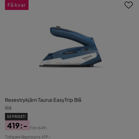
Få kvar
Resestrykjärn Taurus EasyTrip Blå
Blå
SE PRISET!
419:-
Förr
649:-
Pris
Original
Tidigare lägsta pris 419:-