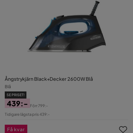
Ångstrykjärn Black+Decker 2600W Blå
Blå
SE PRISET!
439:-
Förr
799:-
Pris
Original
Tidigare lägsta pris 439:-
Pris
Få kvar