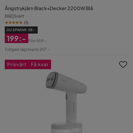
Ångstrykjärn Black+Decker 2200W Blå
Blå||Svart
(
1
)
DU SPARAR:
58:-
199:-
Förr
459:-
Rabatterat
Original
Tidigare lägsta pris 257:-
Pris
Pris
Prisvärt
Få kvar