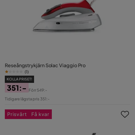
Reseångstrykjärn Solac Viaggio Pro
(
1
)
KOLLA PRISET!
351:-
Förr
549:-
Pris
Original
Tidigare lägsta pris 351:-
Pris
Prisvärt
Få kvar