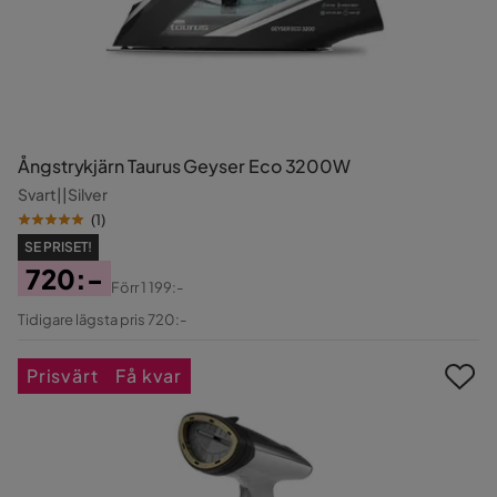
Ångstrykjärn Taurus Geyser Eco 3200W
Svart||Silver
(
1
)
SE PRISET!
720:-
Förr
1 199:-
Pris
Original
Tidigare lägsta pris 720:-
Pris
Prisvärt
Få kvar