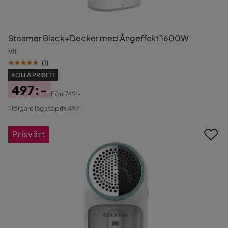
Steamer Black+Decker med Ångeffekt 1600W
Vit
(
1
)
KOLLA PRISET!
497:-
Förr
749:-
Pris
Original
Tidigare lägsta pris 497:-
Pris
Prisvärt