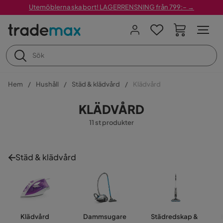
Utemöblerna ska bort! LAGERRENSNING från 799:– →
Hem
Hushåll
Städ & klädvård
Klädvård
KLÄDVÅRD
11 st produkter
Städ & klädvård
Klädvård
Dammsugare
Städredskap &