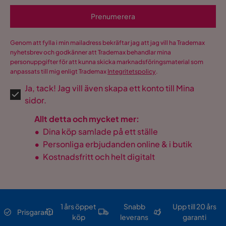
Prenumerera
Genom att fylla i min mailadress bekräftar jag att jag vill ha Trademax
nyhetsbrev och godkänner att Trademax behandlar mina
personuppgifter för att kunna skicka marknadsföringsmaterial som
anpassats till mig enligt Trademax
Integritetspolicy
.
Ja, tack! Jag vill även skapa ett konto till Mina
sidor.
Allt detta och mycket mer:
•
Dina köp samlade på ett ställe
•
Personliga erbjudanden online & i butik
•
Kostnadsfritt och helt digitalt
1 års öppet
Snabb
Upp till 20 års
Prisgaranti
köp
leverans
garanti