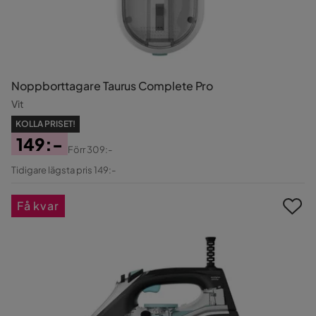
Noppborttagare Taurus Complete Pro
Vit
KOLLA PRISET!
149:-
Förr
309:-
Pris
Original
Tidigare lägsta pris 149:-
Pris
Få kvar