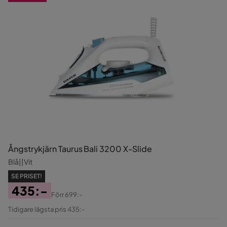
Ångstrykjärn Taurus Bali 3200 X-Slide
Blå||Vit
SE PRISET!
435:-
Förr
699:-
Pris
Original
Tidigare lägsta pris 435:-
Pris