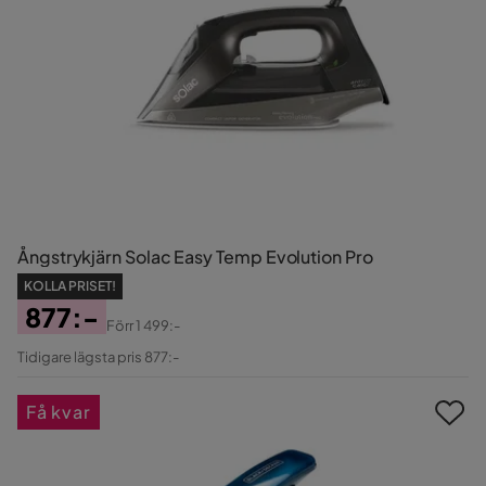
Ångstrykjärn Solac Easy Temp Evolution Pro
KOLLA PRISET!
877:-
Förr
1 499:-
Pris
Original
Tidigare lägsta pris 877:-
Pris
Få kvar