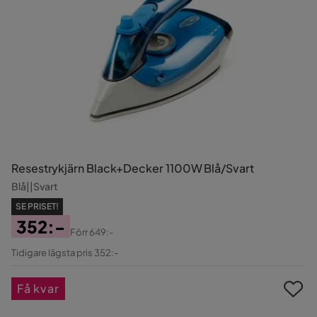
Resestrykjärn Black+Decker 1100W Blå/Svart
Blå||Svart
SE PRISET!
352:-
Förr
649:-
Pris
Original
Tidigare lägsta pris 352:-
Pris
Få kvar