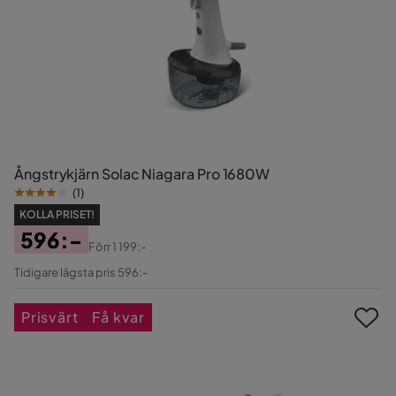
Ångstrykjärn Solac Niagara Pro 1680W
(
1
)
KOLLA PRISET!
596:-
Förr
1 199:-
Pris
Original
Tidigare lägsta pris 596:-
Pris
Prisvärt
Få kvar