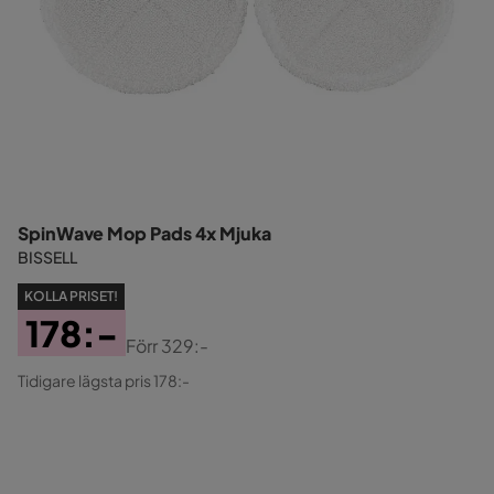
SpinWave Mop Pads 4x Mjuka
BISSELL
KOLLA PRISET!
178:-
Förr
329:-
Pris
Original
Tidigare lägsta pris 178:-
Pris