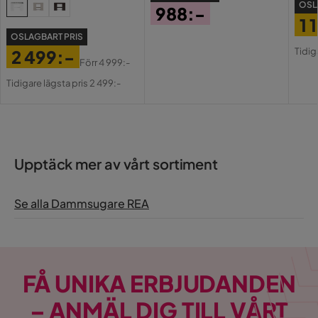
OSL
988:-
1 
Pris
OSLAGBART PRIS
Pri
Or
Tidig
2 499:-
Pri
Förr
4 999:-
Pris
Original
Tidigare lägsta pris 2 499:-
Pris
Upptäck mer av vårt sortiment
Se alla Dammsugare REA
FÅ UNIKA ERBJUDANDEN
– ANMÄL DIG TILL VÅRT