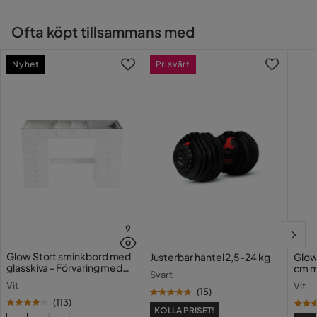
Ofta köpt tillsammans med
Nyhet
Prisvärt
9
Glow Stort sminkbord med
Justerbar hantel 2,5-24 kg
Glow
glasskiva - Förvaring med
cm m
Svart
lådor och fack 120 cm
Holl
Vit
Vit
USB-
(
15
)
(
113
)
KOLLA PRISET!