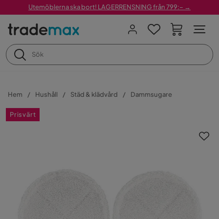
Utemöblerna ska bort! LAGERRENSNING från 799:– →
Hem
Hushåll
Städ & klädvård
Dammsugare
Prisvärt