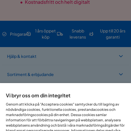
•
Kostnadsfritt och helt digitalt
1 års öppet
Snabb
Upp till 20 års
Prisgaranti
köp
leverans
garanti
Hjälp & kontakt
Sortiment & erbjudande
Om Trademax
Vi bryr oss om din integritet
Genom att klicka på "Acceptera cookies" samtycker du till lagring av
nödvändiga cookies, funktionella cookies, prestandacookies och
Vi finns i flera länder
marknadsföringscookies på din enhet. Dessa cookies samlar
information för att förbättra navigeringen på webbplatsen, analysera
webbplatsens användning och bistå i våra marknadsföringsåtgärder för
bland annat personaliserade annonser. Informationen delas med våra