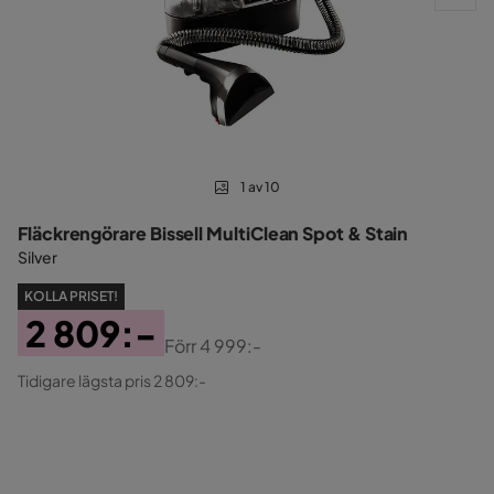
1 av 10
Fläckrengörare Bissell MultiClean Spot & Stain
Silver
KOLLA PRISET!
2 809:-
Förr
4 999:-
Pris
Original
Tidigare lägsta pris 2 809:-
Pris