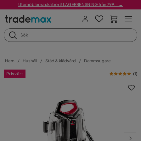
Utemöblerna ska bort! LAGERRENSNING från 799:– →
Hem
Hushåll
Städ & klädvård
Dammsugare
Prisvärt
(
1
)