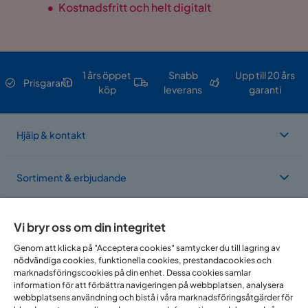
•
Kostnadsfritt och helt digitalt
1 års öppet
Snabb
Upp till 20 års
Prisgaranti
köp
leverans
garanti
Hjälp & kontakt
Sortiment & erbjudande
Om Trademax
Vi bryr oss om din integritet
Genom att klicka på "Acceptera cookies" samtycker du till lagring av
nödvändiga cookies, funktionella cookies, prestandacookies och
Vi finns i flera länder
marknadsföringscookies på din enhet. Dessa cookies samlar
information för att förbättra navigeringen på webbplatsen, analysera
webbplatsens användning och bistå i våra marknadsföringsåtgärder för