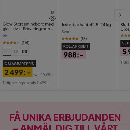
18
Glow Stort sminkbord med
Justerbar hantel 2,5-24 kg
Skaf
glasskiva - Förvaring med
Cros
Svart
lådor och fack 120 cm
Vit
(
15
)
(
114
)
SE P
KOLLA PRISET!
5 
988:-
Pri
Or
Pris
Tidig
OSLAGBART PRIS
Pri
2 499:-
Förr
4 999:-
Pris
Original
Tidigare lägsta pris 2 499:-
Pris
FÅ UNIKA ERBJUDANDEN
– ANMÄL DIG TILL VÅRT