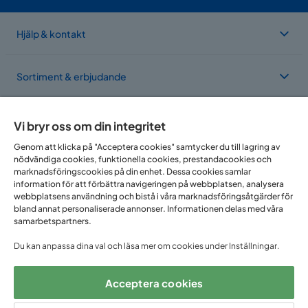
Hjälp & kontakt
Sortiment & erbjudande
Om Trademax
Vi bryr oss om din integritet
Genom att klicka på "Acceptera cookies" samtycker du till lagring av
nödvändiga cookies, funktionella cookies, prestandacookies och
Vi finns i flera länder
marknadsföringscookies på din enhet. Dessa cookies samlar
information för att förbättra navigeringen på webbplatsen, analysera
webbplatsens användning och bistå i våra marknadsföringsåtgärder för
bland annat personaliserade annonser. Informationen delas med våra
samarbetspartners.
Du kan anpassa dina val och läsa mer om cookies under Inställningar.
Acceptera cookies
Följ oss på: