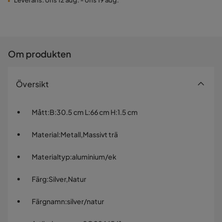
Leverans: ons 12 aug. - ons 19 aug.
Om produkten
Översikt
Mått
:
B:30.5 cm L:66 cm H:1.5 cm
Material
:
Metall,Massivt trä
Materialtyp
:
aluminium/ek
Färg
:
Silver,Natur
Färgnamn
:
silver/natur