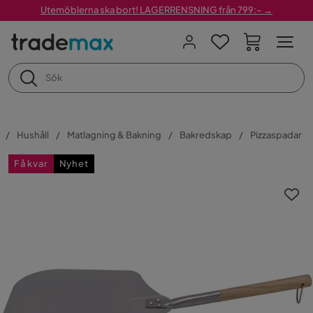
Utemöblerna ska bort! LAGERRENSNING från 799:– →
Hushåll
Matlagning & Bakning
Bakredskap
Pizzaspadar
Få kvar
Nyhet