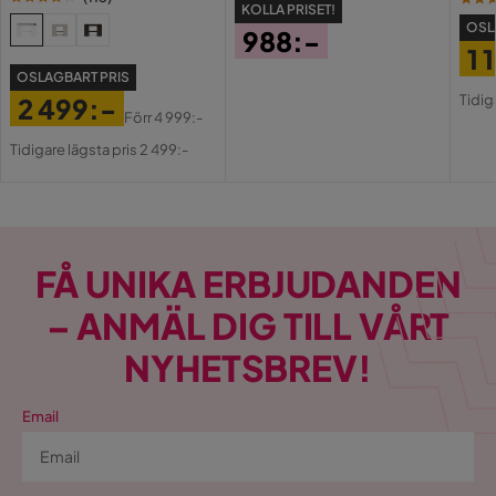
KOLLA PRISET!
OSL
988:-
1 
Pris
OSLAGBART PRIS
Pri
Or
Tidig
2 499:-
Pri
Förr
4 999:-
Pris
Original
Tidigare lägsta pris 2 499:-
Pris
FÅ UNIKA ERBJUDANDEN
– ANMÄL DIG TILL VÅRT
NYHETSBREV!
Email