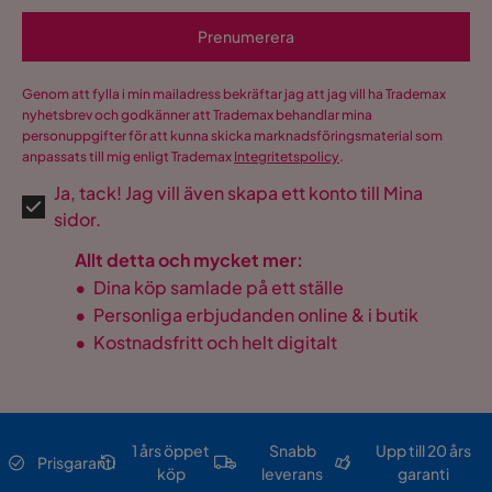
Prenumerera
Genom att fylla i min mailadress bekräftar jag att jag vill ha Trademax
nyhetsbrev och godkänner att Trademax behandlar mina
personuppgifter för att kunna skicka marknadsföringsmaterial som
anpassats till mig enligt Trademax
Integritetspolicy
.
Ja, tack! Jag vill även skapa ett konto till Mina
sidor.
Allt detta och mycket mer:
•
Dina köp samlade på ett ställe
•
Personliga erbjudanden online & i butik
•
Kostnadsfritt och helt digitalt
1 års öppet
Snabb
Upp till 20 års
Prisgaranti
köp
leverans
garanti