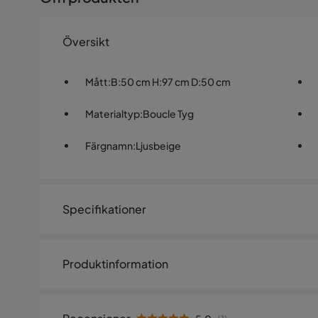
Översikt
Mått
:
B:50 cm H:97 cm D:50 cm
Materialtyp
:
Boucle Tyg
Färgnamn
:
Ljusbeige
Specifikationer
Artikelnummer:
SYN0031864
Produktinformation
Storlek
Dessa eleganta barstolar har ett ljusbeige bouclétyg s
Höjd
97 cm
Pallarna stöds av eleganta stålben med benskydd som 