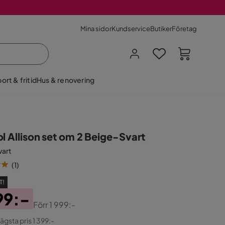
Mina sidor
Kundservice
Butiker
Företag
ort & fritid
Hus & renovering
l Allison set om 2 Beige-Svart
vart
(
1
)
T!
99:-
Förr
1 999:-
ginal
lägsta pris 1 399:-