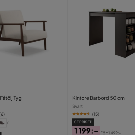
Fåtölj Tyg
Kintore Barbord 50 cm
Svart
(
6
)
(
15
)
SE PRISET!
+1
1 199:-
Förr
1 499:-