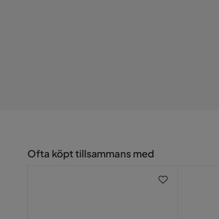
Stapelbar: Nej
Färg
Beige
Viktiga funktioner: Delikata, mjuka fibrer
Serie
Allison
Mått och Vikt
Produktbredd (cm): 50
Produktdjup (cm): 50
Produktens vikt (kg): 12.2
Sitthöjd (cm): 75
Viktkapacitet (kg): 120
Sittande yta (cm): 43x43
Ofta köpt tillsammans med