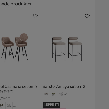
ande produkter
tol Casmalia set om 2
Barstol Amaya set om 2
e/svart
+3
/svart
SE PRISET!
+3