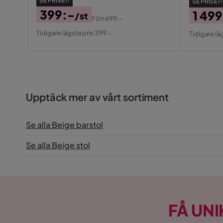
SE PRISET!
SE PRISET!
399:-
1 499
/st
Förr
699:-
Pris
Original
Pris
Origin
Tidigare lägsta pris 399:-
Tidigare läg
Pris
Pris
Upptäck mer av vårt sortiment
Se alla Beige barstol
Se alla Beige stol
FÅ UNI