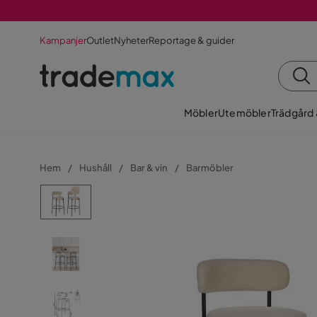
Kampanjer
Outlet
Nyheter
Reportage & guider
Möbler
Utemöbler
Trädgård
Hem
Hushåll
Bar & vin
Barmöbler