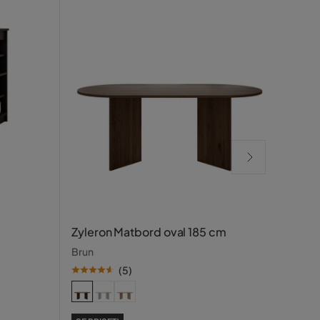
Pend
Zyleron Matbord oval 185 cm
Matts
Brun
(
5
)
SE PR