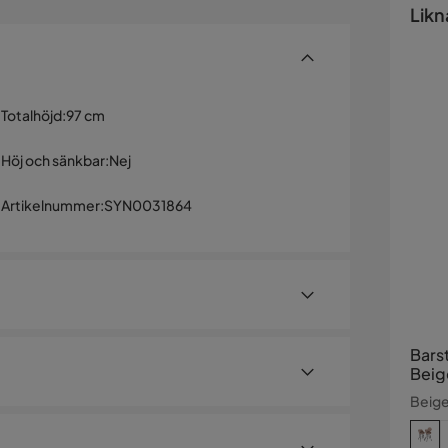
Likn
Totalhöjd
:
97 cm
Höj och sänkbar
:
Nej
Artikelnummer
:
SYN0031864
Bars
Beig
Beige
om ger en strukturerad och mysig sittupplevelse.
skyddar golvet från skrapmärken. De är perfekta