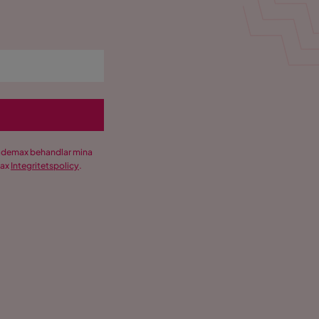
Trademax behandlar mina
max
Integritetspolicy
.