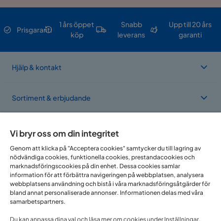
1 års öppet
Snabb
Upp till 20 års
Prisgaranti
köp
leverans
garanti
Hjälp & kontakt
Sortiment & erbjudande
Om Trademax
Vi bryr oss om din integritet
Genom att klicka på "Acceptera cookies" samtycker du till lagring av
nödvändiga cookies, funktionella cookies, prestandacookies och
Vi finns i flera länder
marknadsföringscookies på din enhet. Dessa cookies samlar
information för att förbättra navigeringen på webbplatsen, analysera
webbplatsens användning och bistå i våra marknadsföringsåtgärder för
bland annat personaliserade annonser. Informationen delas med våra
samarbetspartners.
Du kan anpassa dina val och läsa mer om cookies under Inställningar.