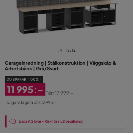
1 av 12
Garageinredning | Stålkonstruktion | Väggskåp &
Arbetsbänk | Grå/Svart
DU SPARAR:
1 000:-
11 995:-
Förr
17 999:-
Rabatterat
Original
Tidigare lägsta pris 12 995:-
Pris
Pris
Endast 2 kvar - Risk för slutförsäljning!