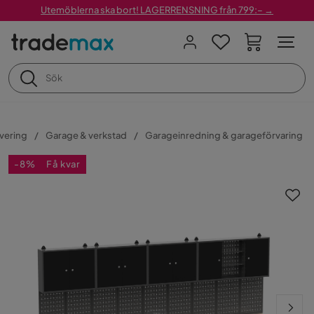
Utemöblerna ska bort! LAGERRENSNING från 799:– →
vering
Garage & verkstad
Garageinredning & garageförvaring
-8%
Få kvar