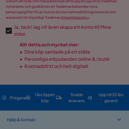
Genom att fylla i min mailadress bekräftar jag att jag vill ha Trademax
nyhetsbrev och godkänner att Trademax behandlar mina
personuppgifter för att kunna skicka marknadsföringsmaterial som
anpassats till mig enligt Trademax
Integritetspolicy
.
Ja, tack! Jag vill även skapa ett konto till Mina
sidor.
Allt detta och mycket mer:
•
Dina köp samlade på ett ställe
•
Personliga erbjudanden online & i butik
•
Kostnadsfritt och helt digitalt
1 års öppet
Snabb
Upp till 20 års
Prisgaranti
köp
leverans
garanti
Hjälp & kontakt