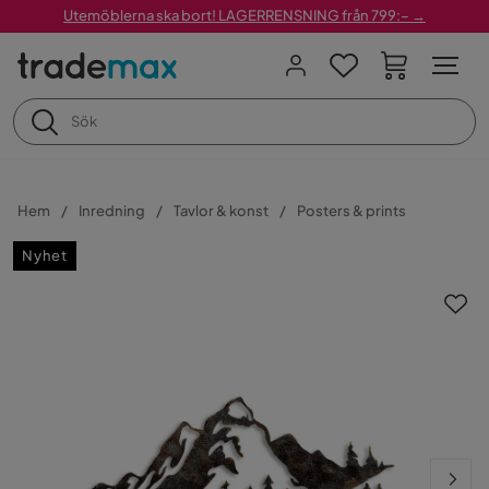
Utemöblerna ska bort! LAGERRENSNING från 799:– →
Hem
Inredning
Tavlor & konst
Posters & prints
Nyhet