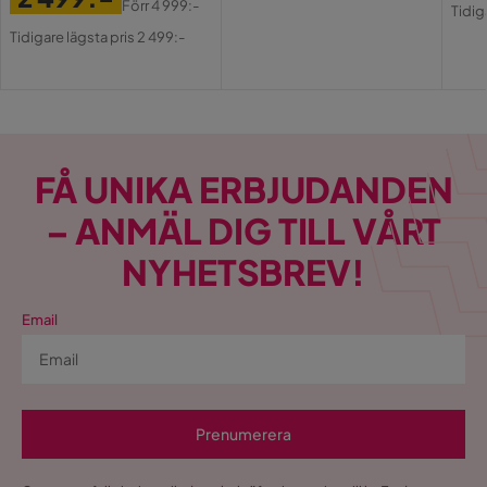
Pri
Or
Förr
4 999:-
Tidig
Pris
Original
Pri
Tidigare lägsta pris 2 499:-
Pris
FÅ UNIKA ERBJUDANDEN
– ANMÄL DIG TILL VÅRT
NYHETSBREV!
Email
Prenumerera