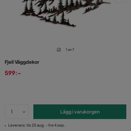
1 av 7
Fjell Väggdekor
599:-
Pris
Lägg i varukorgen
Leverans: tis 25 aug. - fre 4 sep.