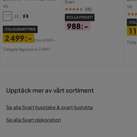
Svart
lådor och fack 120 cm
Holl
Vit
Vit
USB-
(
15
)
KOLLA PRISET!
OSL
988:-
1 
OSLAGBART PRIS
Pris
2 499:-
Pri
Or
Förr
4 999:-
Tidig
Pris
Original
Pri
Tidigare lägsta pris 2 499:-
Pris
Upptäck mer av vårt sortiment
Se alla Svart ljusstake & svart ljuslykta
Se alla Svart dekoration