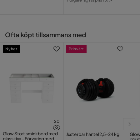
Tidigare lägsta pris 157:-
Pris
Ofta köpt tillsammans med
Nyhet
Prisvärt
20
Glow Stort sminkbord med
Justerbar hantel 2,5-24 kg
Glow
glasskiva - Förvaring med
cm m