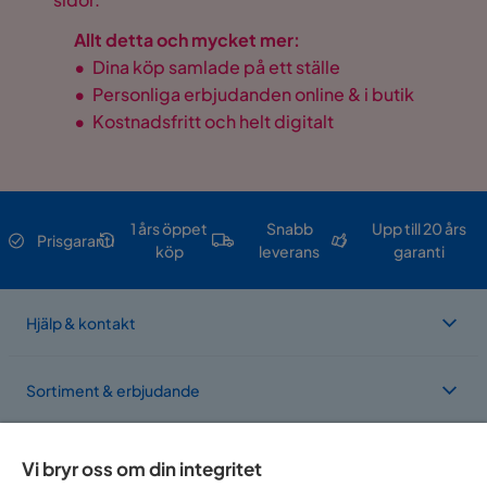
Allt detta och mycket mer:
•
Dina köp samlade på ett ställe
•
Personliga erbjudanden online & i butik
•
Kostnadsfritt och helt digitalt
1 års öppet
Snabb
Upp till 20 års
Prisgaranti
köp
leverans
garanti
Hjälp & kontakt
Sortiment & erbjudande
Om Trademax
Vi bryr oss om din integritet