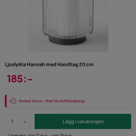
Ljuslykta Hannah med Handtag 20 cm
185:-
Pris
Endast 2 kvar - Risk för slutförsäljning!
Lägg i varukorgen
Leverans: ons 12 aug. - ons 19 aug.