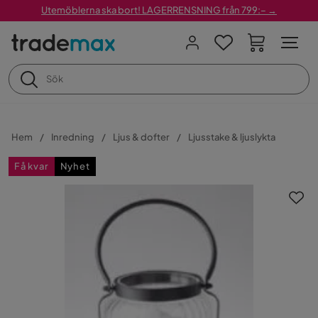
Utemöblerna ska bort! LAGERRENSNING från 799:– →
Hem
Inredning
Ljus & dofter
Ljusstake & ljuslykta
Få kvar
Nyhet