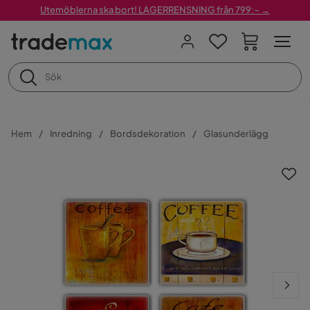
Utemöblerna ska bort! LAGERRENSNING från 799:– →
Hem
Inredning
Bordsdekoration
Glasunderlägg