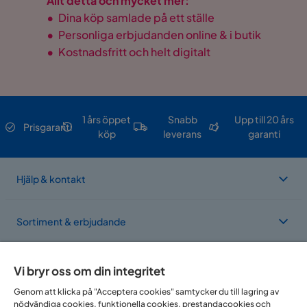
Allt detta och mycket mer:
•
Dina köp samlade på ett ställe
•
Personliga erbjudanden online & i butik
•
Kostnadsfritt och helt digitalt
1 års öppet
Snabb
Upp till 20 års
Prisgaranti
köp
leverans
garanti
Hjälp & kontakt
Sortiment & erbjudande
Om Trademax
Vi bryr oss om din integritet
Genom att klicka på "Acceptera cookies" samtycker du till lagring av
nödvändiga cookies, funktionella cookies, prestandacookies och