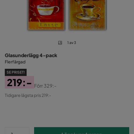
1 av 3
Glasunderlägg 4-pack
Flerfärgad
SE PRISET!
219:-
Förr
329:-
Pris
Original
Tidigare lägsta pris 219:-
Pris