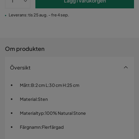
Lägg i varukorgen
Leverans: tis 25 aug. - fre 4 sep.
Om produkten
Översikt
Mått
:
B:2 cm L:30 cm H:25 cm
Material
:
Sten
Materialtyp
:
100% Natural Stone
Färgnamn
:
Flerfärgad