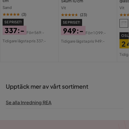
cm
Skum 10 cm
glas
Sand
Vit
Vit
(
3
)
(
23
)
SE PRISET!
SE PRISET!
337:-
949:-
Förr
569:-
Förr
1 099:-
OSL
Pris
Original
Pris
Original
Tidigare lägsta pris 337:-
Tidigare lägsta pris 949:-
2 
Pris
Pris
Pri
Or
Tidig
Pri
Upptäck mer av vårt sortiment
Se alla Inredning REA