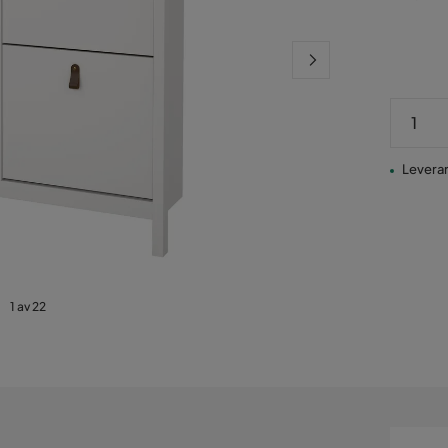
Pris
Leveran
1 av 22