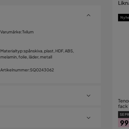
Likn
Nyh
Varumärke
:
Tvilum
Materialtyp
:
spånskiva, plast, HDF, ABS,
melamin, folie, läder, metall
Artikelnummer
:
SQ0243062
Teno
fack
SE PR
99