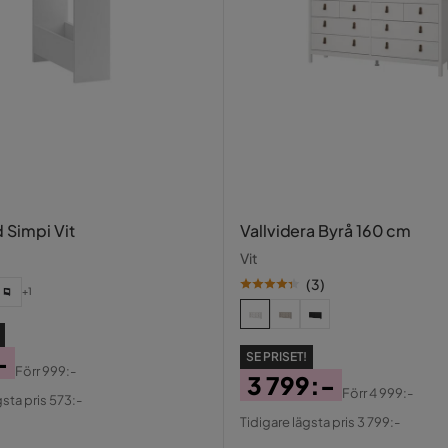
 Simpi Vit
Vallvidera Byrå 160 cm
Vit
(
3
)
+1
-
SE PRISET!
Förr
999:-
3 799:-
al
Förr
4 999:-
gsta pris 573:-
Pris
Original
Tidigare lägsta pris 3 799:-
Pris