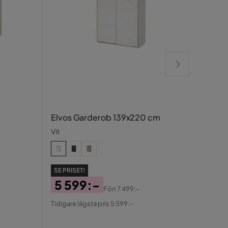
Taket
Elvos Garderob 139x220 cm
Vit
Vit
SE PRISET!
SE PR
5 599:-
Förr
7 499:-
1 
Pris
Original
Tidigare lägsta pris 5 599:-
Pris
Ori
Pris
Tidigar
Pris