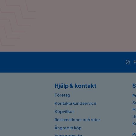
P
Hjälp & kontakt
S
Företag
P
S
Kontakta kundservice
M
Köpvillkor
U
Reklamationer och retur
K
Ångra ditt köp
P