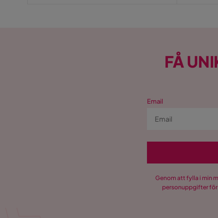
FÅ UNI
Email
Genom att fylla i min 
personuppgifter för