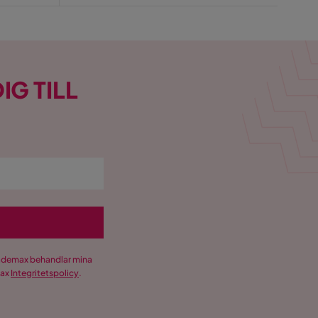
IG TILL
Trademax behandlar mina
max
Integritetspolicy
.