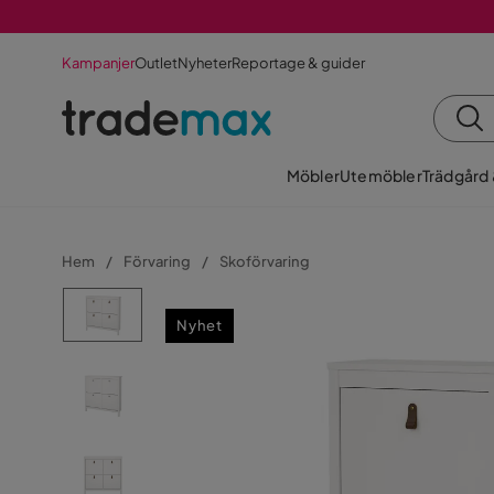
Kampanjer
Outlet
Nyheter
Reportage & guider
Möbler
Utemöbler
Trädgård
Hem
Förvaring
Skoförvaring
Nyhet