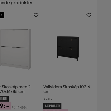
ande produkter
et
r Skoskåp med 2
Vallvidera Skoskåp 102,6
 70x16x85 cm
cm
Svart
ISET!
9:-
SE PRISET!
Förr
1 499:-