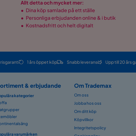
Allt detta och mycket mer:
•
Dina köp samlade på ett ställe
•
Personliga erbjudanden online & i butik
•
Kostnadsfritt och helt digitalt
risgaranti
1 års öppet köp
Snabb leverans
Upp till 20 års g
ortiment & erbjudande
Om Trademax
Om oss
opulära kategorier
offa
Jobba hos oss
atgrupper
Om ditt köp
temöbler
Köpvillkor
ontinentalsäng
Integritetspolicy
opulära varumärken