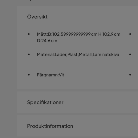
Översikt
Mått
:
B:102.599999999999 cm H:102.9 cm
D:24.6 cm
Material
:
Läder,Plast,Metall,Laminatskiva
Färgnamn
:
Vit
Specifikationer
Artikelnummer:
SQ0243062
Produktinformation
Storlek