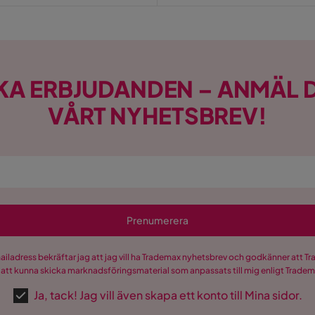
KA ERBJUDANDEN – ANMÄL D
VÅRT NYHETSBREV!
Prenumerera
mailadress bekräftar jag att jag vill ha Trademax nyhetsbrev och godkänner att 
 att kunna skicka marknadsföringsmaterial som anpassats till mig enligt Trade
Ja, tack! Jag vill även skapa ett konto till Mina sidor.