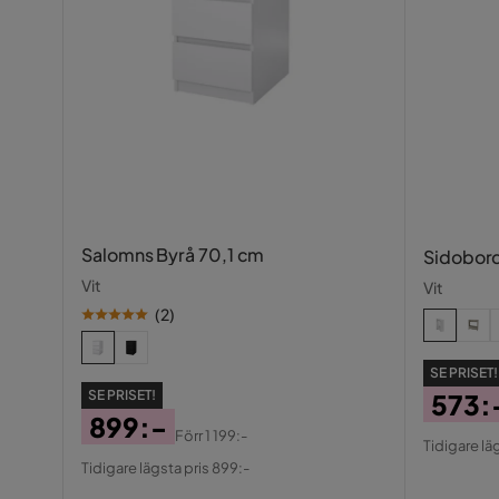
Salomns Byrå 70,1 cm
Sidobord
Vit
Vit
(
2
)
SE PRISET!
SE PRISET!
573:
899:-
Pris
Origin
Förr
1 199:-
Tidigare lä
Pris
Original
Pris
Tidigare lägsta pris 899:-
Pris