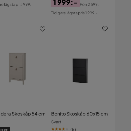
s
ginal
1 999:-
re lägsta pris 999:-
Förr
2 599:-
s
Pris
Original
Tidigare lägsta pris 1 999:-
Pris
videra Skoskåp 54 cm
Bonito Skoskåp 60x15 cm
e
Svart
(
5
)
ISET!