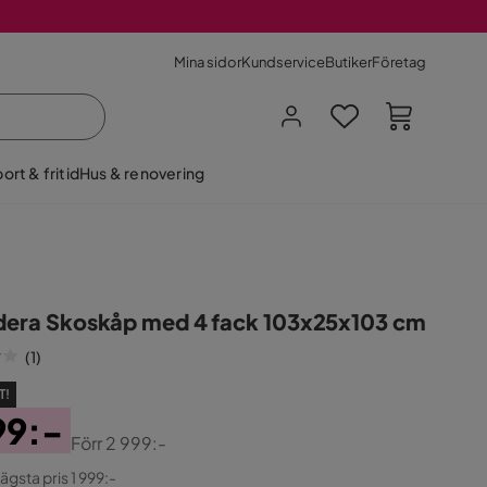
Mina sidor
Kundservice
Butiker
Företag
ort & fritid
Hus & renovering
idera Skoskåp med 4 fack 103x25x103 cm
(
1
)
T!
99:-
Förr
2 999:-
ginal
lägsta pris 1 999:-