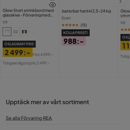
Glow Stort sminkbord med
Justerbar hantel 2,5-24 kg
Glow
glasskiva - Förvaring med
cm m
Svart
lådor och fack 120 cm
Holl
Vit
Vit
USB-
(
15
)
KOLLA PRISET!
OSL
988:-
1 
OSLAGBART PRIS
Pris
2 499:-
Pri
Or
Förr
4 999:-
Tidig
Pris
Original
Pri
Tidigare lägsta pris 2 499:-
Pris
Upptäck mer av vårt sortiment
Se alla Förvaring REA