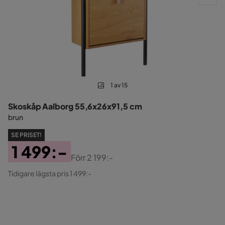
1 av 15
Skoskåp Aalborg 55,6x26x91,5 cm
brun
SE PRISET!
1 499:-
Förr
2 199:-
Pris
Original
Tidigare lägsta pris 1 499:-
Pris