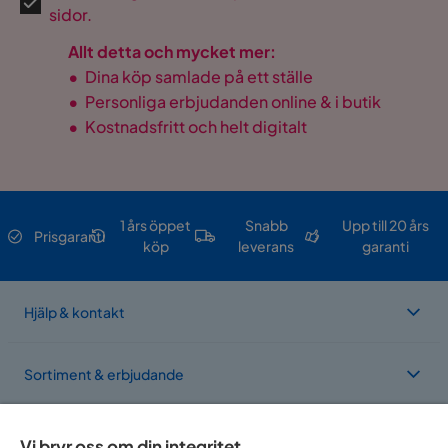
sidor.
Allt detta och mycket mer:
•
Dina köp samlade på ett ställe
•
Personliga erbjudanden online & i butik
•
Kostnadsfritt och helt digitalt
1 års öppet
Snabb
Upp till 20 års
Prisgaranti
köp
leverans
garanti
Hjälp & kontakt
Sortiment & erbjudande
Om Trademax
Vi bryr oss om din integritet