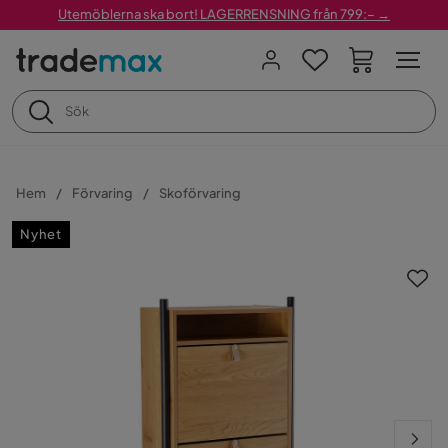
Utemöblerna ska bort! LAGERRENSNING från 799:– →
Hem
Förvaring
Skoförvaring
Nyhet