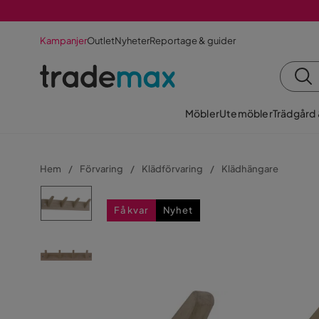
Kampanjer
Outlet
Nyheter
Reportage & guider
Möbler
Utemöbler
Trädgård
Hem
Förvaring
Klädförvaring
Klädhängare
Få kvar
Nyhet