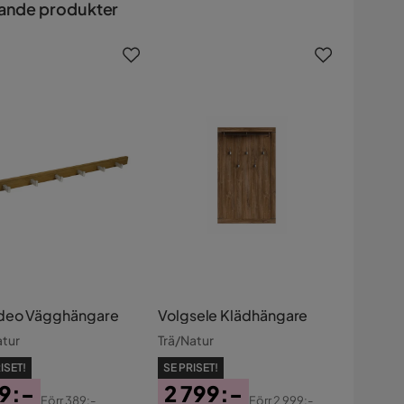
ande produkter
eo Vägghängare
Volgsele Klädhängare
atur
Trä/Natur
ISET!
SE PRISET!
9:-
2 799:-
Förr
389:-
Förr
2 999:-