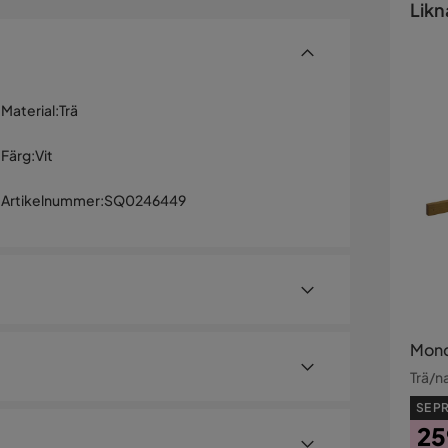
Likn
Material
:
Trä
Färg
:
Vit
Artikelnummer
:
SQ0246449
Mond
Trä/n
igmenterad ek
SE PR
25