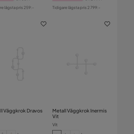
s
ginal
Pris
Original
re lägsta pris 259:-
Tidigare lägsta pris 2 799:-
s
Pris
ll Väggkrok Dravos
Metall Väggkrok Inermis
Vit
Vit