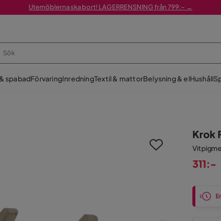
Utemöblerna ska bort! LAGERRENSNING från 799:– →
 & spabad
Förvaring
Inredning
Textil & mattor
Belysning & el
Hushåll
Sp
Krok 
Vitpigm
311:-
Pris
En