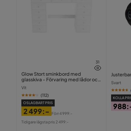
31
Glow Stort sminkbord med
Justerba
glasskiva - Förvaring med lådor och
Svart
fack 120 cm
Vit
(
112
)
KOLLA PRI
OSLAGBART PRIS
988:
2 499:-
Pris
Förr
4 999:-
Pris
Original
Tidigare lägsta pris 2 499:-
Pris