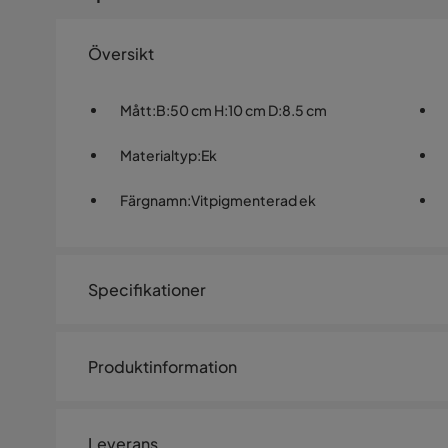
Översikt
Mått
:
B:50 cm H:10 cm D:8.5 cm
Materialtyp
:
Ek
Färgnamn
:
Vitpigmenterad ek
Specifikationer
Artikelnummer:
SQ0246449
Produktinformation
Storlek
Frikk klädhängare – krok i vitp
Höjd
10 cm
Leverans