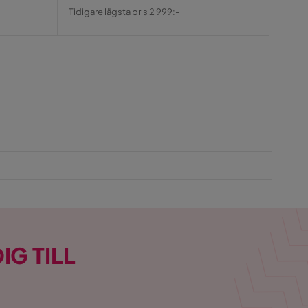
Pris
Original
Pris
Tidigare lägsta pris 2 999:-
Pris
IG TILL