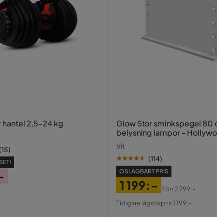
r hantel 2,5-24 kg
Glow Stor sminkspegel 80
belysning lampor - Hollyw
spegel med USB-charging
Vit
(
15
)
(
114
)
SET!
OSLAGBART PRIS
-
1 199:-
Förr
2 799:-
Pris
Original
Tidigare lägsta pris 1 199:-
Pris