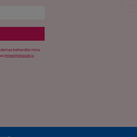
Trademax behandlar mina
max
Integritetspolicy
.