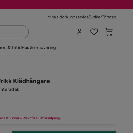
Mina sidor
Kundservice
Butiker
Företag
ort & fritid
Hus & renovering
Frikk Klädhängare
enterad ek
dast 2 kvar - Risk för slutförsäljning!