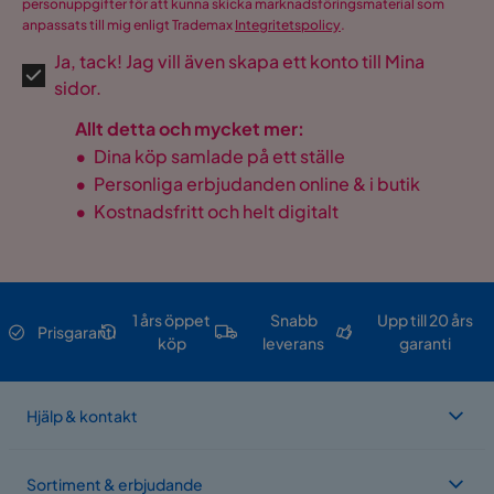
personuppgifter för att kunna skicka marknadsföringsmaterial som
anpassats till mig enligt Trademax
Integritetspolicy
.
Ja, tack! Jag vill även skapa ett konto till Mina
sidor.
Allt detta och mycket mer:
•
Dina köp samlade på ett ställe
•
Personliga erbjudanden online & i butik
•
Kostnadsfritt och helt digitalt
1 års öppet
Snabb
Upp till 20 års
Prisgaranti
köp
leverans
garanti
Hjälp & kontakt
Sortiment & erbjudande