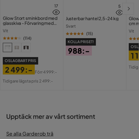
17
5
Glow Stort sminkbord med
Justerbar hantel 2,5-24 kg
Glow
glasskiva - Förvaring med
cm m
Svart
lådor och fack 120 cm
Holl
Vit
Vit
USB-
(
15
)
(
114
)
KOLLA PRISET!
OSL
988:-
1 
Pris
OSLAGBART PRIS
Pri
Or
Tidig
2 499:-
Pri
Förr
4 999:-
Pris
Original
Tidigare lägsta pris 2 499:-
Pris
Upptäck mer av vårt sortiment
Se alla Garderob trä