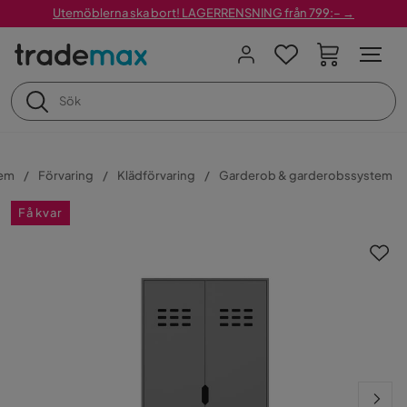
Utemöblerna ska bort! LAGERRENSNING från 799:– →
em
Förvaring
Klädförvaring
Garderob & garderobssystem
Få kvar