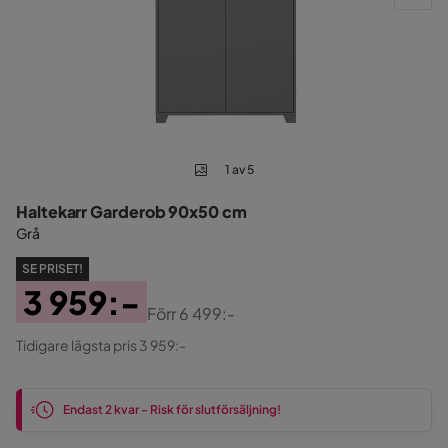
1 av 5
Haltekarr Garderob 90x50 cm
Grå
SE PRISET!
3 959:-
Förr
6 499:-
Pris
Original
Tidigare lägsta pris 3 959:-
Pris
Endast 2 kvar - Risk för slutförsäljning!