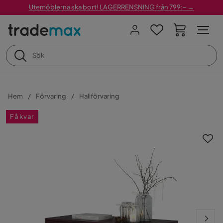
Utemöblerna ska bort! LAGERRENSNING från 799:– →
Hem
Förvaring
Hallförvaring
Få kvar