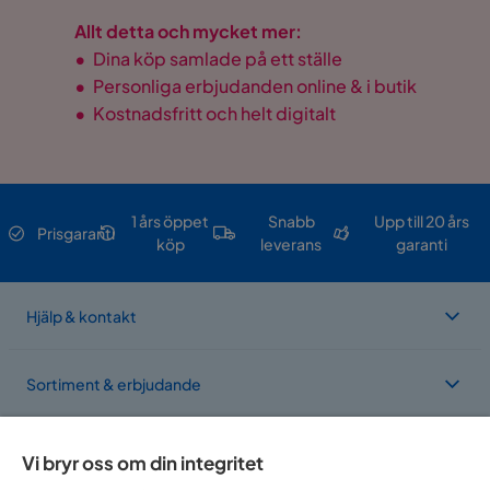
Allt detta och mycket mer:
•
Dina köp samlade på ett ställe
•
Personliga erbjudanden online & i butik
•
Kostnadsfritt och helt digitalt
1 års öppet
Snabb
Upp till 20 års
Prisgaranti
köp
leverans
garanti
Hjälp & kontakt
Sortiment & erbjudande
Om Trademax
Vi bryr oss om din integritet