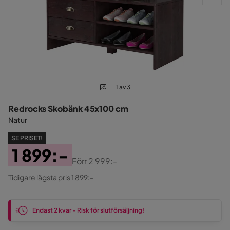
1 av 3
Redrocks Skobänk 45x100 cm
Natur
SE PRISET!
1 899:-
Förr
2 999:-
Pris
Original
Tidigare lägsta pris 1 899:-
Pris
Endast 2 kvar - Risk för slutförsäljning!