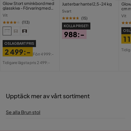
Glow Stort sminkbord med
Justerbar hantel 2,5-24 kg
Glow
glasskiva - Förvaring med
cm m
Svart
lådor och fack 120 cm
Holl
Vit
Vit
USB-
(
15
)
(
113
)
KOLLA PRISET!
OSL
988:-
1 
Pris
OSLAGBART PRIS
Pri
Or
Tidig
2 499:-
Pri
Förr
4 999:-
Pris
Original
Tidigare lägsta pris 2 499:-
Pris
Upptäck mer av vårt sortiment
Se alla Brun stol