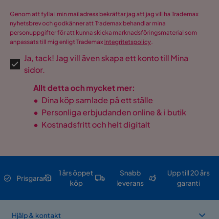
Genom att fylla i min mailadress bekräftar jag att jag vill ha Trademax
nyhetsbrev och godkänner att Trademax behandlar mina
personuppgifter för att kunna skicka marknadsföringsmaterial som
anpassats till mig enligt Trademax
Integritetspolicy
.
Ja, tack! Jag vill även skapa ett konto till Mina
sidor.
Allt detta och mycket mer:
•
Dina köp samlade på ett ställe
•
Personliga erbjudanden online & i butik
•
Kostnadsfritt och helt digitalt
1 års öppet
Snabb
Upp till 20 års
Prisgaranti
köp
leverans
garanti
Hjälp & kontakt