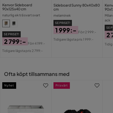
Kenvor Sideboard
Sideboard Sunny 80x40x80
Kenv
Övrigt
90x125x40 cm
cm
90x1
naturlig ek trä svart svart
melaminek
Milan
Färg
Svart,Natur
ack
SE PRISET!
Form
Rektangulär
SE P
1 999:-
Förr
2 999:-
2 
SE PRISET!
Pris
Original
Färgnamn
naturlig ek svart
Tidigare lägsta pris 1 999:-
2 799:-
Pri
Or
Pris
Förr
4 199:-
Tidig
Pris
Original
Pri
Färg ben
Svart
Tidigare lägsta pris 2 799:-
Pris
Serie
Truvia
Mjukstängning
Ja
Ofta köpt tillsammans med
Nyhet
Prisvärt