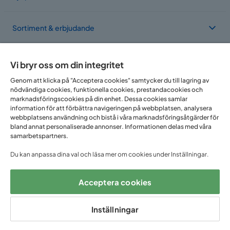
Sortiment & erbjudande
Om Trademax
Vi bryr oss om din integritet
Genom att klicka på "Acceptera cookies" samtycker du till lagring av
nödvändiga cookies, funktionella cookies, prestandacookies och
Vi finns i flera länder
marknadsföringscookies på din enhet. Dessa cookies samlar
information för att förbättra navigeringen på webbplatsen, analysera
webbplatsens användning och bistå i våra marknadsföringsåtgärder för
bland annat personaliserade annonser. Informationen delas med våra
samarbetspartners.
Du kan anpassa dina val och läsa mer om cookies under Inställningar.
Acceptera cookies
Följ oss på:
Inställningar
Copyright © 2025 Home Furnishing Nordic AB