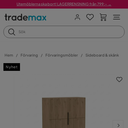
Utemöblerna ska bort! LAGERRENSNING från 799:– →
Hem
Förvaring
Förvaringsmöbler
Sideboard & skänk
Nyhet