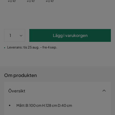
Pris
Pris
Pris
+
0 kr
+
0 kr
+
0 kr
Lägg i varukorgen
Leverans: tis 25 aug. - fre 4 sep.
Om produkten
Översikt
Mått
:
B:100 cm H:128 cm D:40 cm