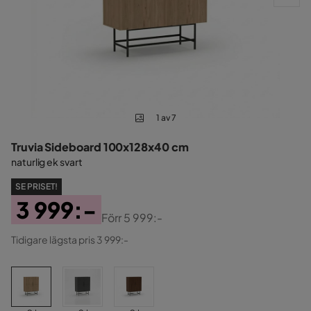
1 av 7
Truvia Sideboard 100x128x40 cm
naturlig ek svart
SE PRISET!
3 999:-
Förr
5 999:-
Pris
Original
Tidigare lägsta pris 3 999:-
Pris