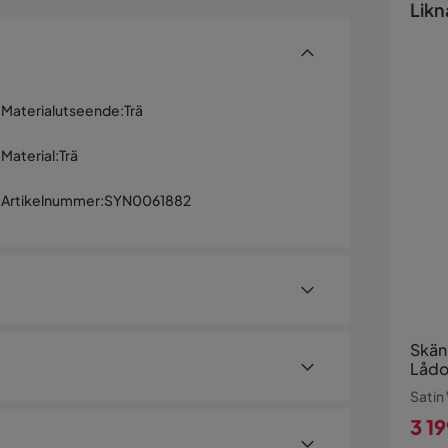
Likn
Materialutseende
:
Trä
Material
:
Trä
Artikelnummer
:
SYN0061882
Skän
Lådo
Satin
som uppskattar funktionella interiörer. Med ett
3 1
ar deras stil och behov perfekt. Kollektionen