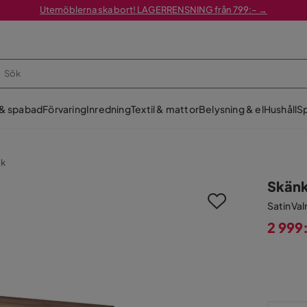
Utemöblerna ska bort! LAGERRENSNING från 799:– →
 & spabad
Förvaring
Inredning
Textil & mattor
Belysning & el
Hushåll
Sp
nk
Skänk
Satin Val
2 999
Pris