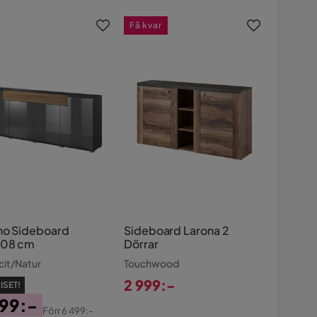
s
Pris
Få kvar
no Sideboard
Sideboard Larona 2
208 cm
Dörrar
cit/Natur
Touchwood
2 999:-
ISET!
Pris
199:-
Förr
6 499:-