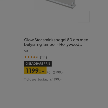
Bill
Glow Stor sminkspegel 80 cm med
120x
belysning lampor - Hollywood
spegel med USB-charging
Svart
Vit
(
114
)
OSLAGBART PRIS
1 199:-
Förr
2 799:-
OSLA
Pris
Original
Tidigare lägsta pris 1 199:-
2 
Pris
Pris
Ori
Tidiga
Pris