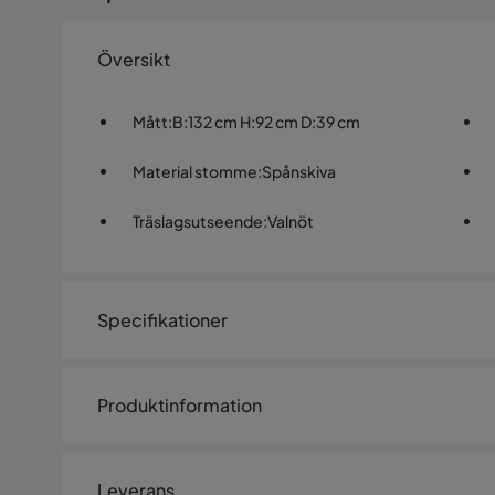
Översikt
Mått
:
B:132 cm H:92 cm D:39 cm
Material stomme
:
Spånskiva
Träslagsutseende
:
Valnöt
Specifikationer
Artikelnummer:
SYN0061882
Produktinformation
Storlek
ROGER-kollektionen är den perfekta lösningen för dem 
Höjd
92 cm
brett sortiment av möbler kan alla hitta något som pass
Leverans