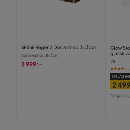
Skänk Roger 2 Dörrar med 3 Lådor
Glow St
glasskiv
Satin Valnöt, 182 cm
fack 1
Vit
3 999:-
Pris
OSLAGBAR
2 49
Pris
Origin
Tidigare lä
Pris