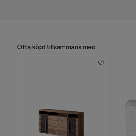
Serie
Serier: Roger
Vikt: 52,38 kg
Stomme: Satin Valnöt
Front: Touchwood - Satin Nussbaum
Ofta köpt tillsammans med