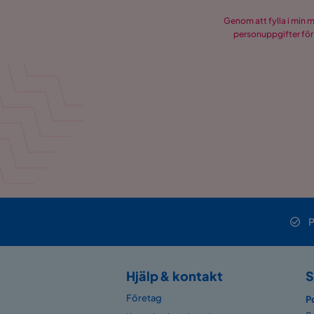
Genom att fylla i min 
personuppgifter för
P
Hjälp & kontakt
S
Företag
P