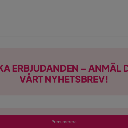
KA ERBJUDANDEN – ANMÄL D
VÅRT NYHETSBREV!
Prenumerera