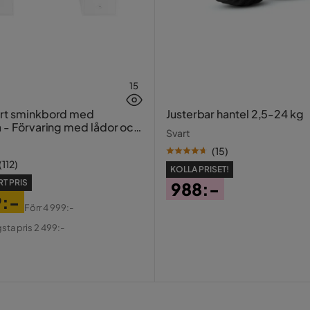
15
ort sminkbord med
Justerbar hantel 2,5-24 kg
a - Förvaring med lådor och
Svart
20 cm
(
15
)
(
112
)
KOLLA PRISET!
T PRIS
988:-
9:-
Pris
Förr
4 999:-
al
gsta pris 2 499:-