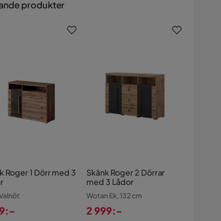
ande produkter
k Roger 1 Dörr med 3
Skänk Roger 2 Dörrar
r
med 3 Lådor
 Valnöt
Wotan Ek, 132 cm
99:-
2 999:-