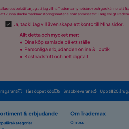
mailadress bekräftar jag att jag vill ha Trademax nyhetsbrev och godkänner att 
 att kunna skicka marknadsföringsmaterial som anpassats till mig enligt Trade
Ja, tack! Jag vill även skapa ett konto till Mina sidor.
Allt detta och mycket mer:
•
Dina köp samlade på ett ställe
•
Personliga erbjudanden online & i butik
•
Kostnadsfritt och helt digitalt
risgaranti
1 års öppet köp
Snabb leverans
Upp till 20 års g
ortiment & erbjudande
Om Trademax
Om oss
opulära kategorier