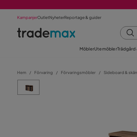
Kampanjer
Outlet
Nyheter
Reportage & guider
Möbler
Utemöbler
Trädgård
Hem
Förvaring
Förvaringsmöbler
Sideboard & skä