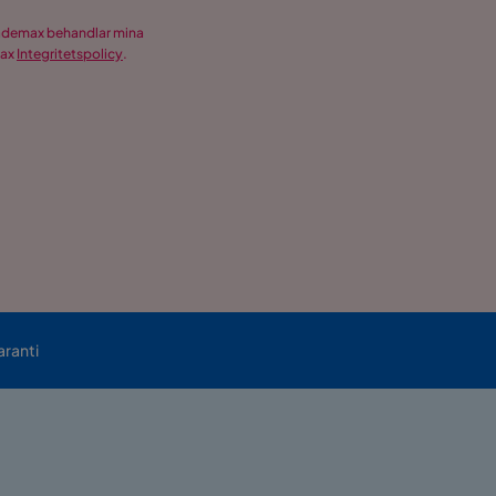
Trademax behandlar mina
max
Integritetspolicy
.
aranti