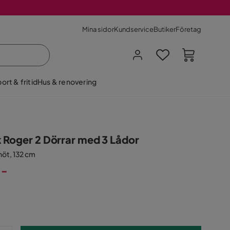
Mina sidor
Kundservice
Butiker
Företag
ort & fritid
Hus & renovering
 Roger 2 Dörrar med 3 Lådor
nöt, 132 cm
:-