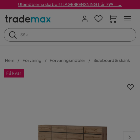
Utemöblerna ska bort! LAGERRENSNING från 799:– →
Hem
Förvaring
Förvaringsmöbler
Sideboard & skänk
Få kvar