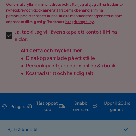
Genom att fylla i min mailadress bekräftar jag att jag vill ha Trademax
nyhetsbrev och godkänner att Trademax behandlar mina
personuppgifter för att kunna skicka marknadsföringsmaterial som
anpassats till mig enligt Trademax
Integritetspolicy
.
Ja, tack! Jag vill även skapa ett konto till Mina
sidor.
Allt detta och mycket mer:
•
Dina köp samlade på ett ställe
•
Personliga erbjudanden online & i butik
•
Kostnadsfritt och helt digitalt
1 års öppet
Snabb
Upp till 20 års
Prisgaranti
köp
leverans
garanti
Hjälp & kontakt