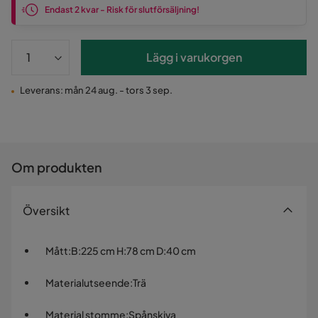
Endast 2 kvar - Risk för slutförsäljning!
Lägg i varukorgen
Leverans: mån 24 aug. - tors 3 sep.
Om produkten
Översikt
Mått
:
B:225 cm H:78 cm D:40 cm
Materialutseende
:
Trä
Material stomme
:
Spånskiva