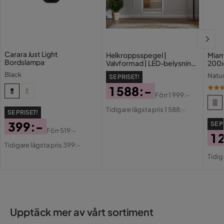
Carara Just Light
Helkroppsspegel |
Miam
Bordslampa
Valvformad | LED-belysning
200
med dimmer | 170x50 cm |
Black
Natu
SE PRISET!
Samira
1 588:-
Förr
1 999:-
Pris
Original
Tidigare lägsta pris 1 588:-
SE PRISET!
Pris
399:-
SE P
Förr
519:-
1 
Pris
Original
Tidigare lägsta pris 399:-
Pri
Or
Pris
Tidig
Pri
Upptäck mer av vårt sortiment