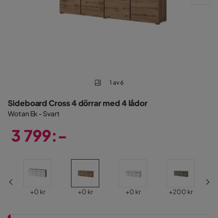
1 av 6
Sideboard Cross 4 dörrar med 4 lådor
Wotan Ek - Svart
3 799:-
Pris
Pris
Pris
Pris
Pris
+
0 kr
+
0 kr
+
0 kr
+
200 kr