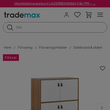
Utemöblerna ska bort! LAGERRENSNING från 799:– →
Hem
Förvaring
Förvaringsmöbler
Sideboard & skänk
Få kvar