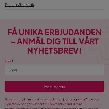
Se alla Vit skänk
FÅ UNIKA ERBJUDANDEN
– ANMÄL DIG TILL VÅRT
NYHETSBREV!
Email
Prenumerera
Genom att fylla i min mailadress bekräftar jag att jag vill ha Trademax
nyhetsbrev och godkänner att Trademax behandlar mina
personuppgifter för att kunna skicka marknadsföringsmaterial som