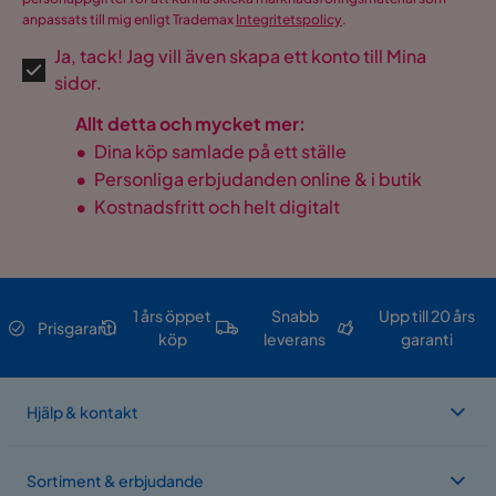
anpassats till mig enligt Trademax
Integritetspolicy
.
Ja, tack! Jag vill även skapa ett konto till Mina
sidor.
Allt detta och mycket mer:
•
Dina köp samlade på ett ställe
•
Personliga erbjudanden online & i butik
•
Kostnadsfritt och helt digitalt
1 års öppet
Snabb
Upp till 20 års
Prisgaranti
köp
leverans
garanti
Hjälp & kontakt
Sortiment & erbjudande