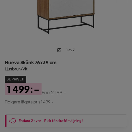
1 av 7
Nueva Skänk 76x39 cm
Ljusbrun/Vit
SE PRISET!
1 499:-
Förr
2 199:-
Pris
Original
Tidigare lägsta pris 1 499:-
Pris
Endast 2 kvar - Risk för slutförsäljning!