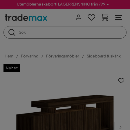
Utemöblerna ska bort! LAGERRENSNING från 799:– →
Hem
Förvaring
Förvaringsmöbler
Sideboard & skänk
Nyhet