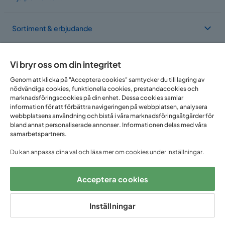
Sortiment & erbjudande
Om Trademax
Vi bryr oss om din integritet
Genom att klicka på "Acceptera cookies" samtycker du till lagring av
nödvändiga cookies, funktionella cookies, prestandacookies och
Vi finns i flera länder
marknadsföringscookies på din enhet. Dessa cookies samlar
information för att förbättra navigeringen på webbplatsen, analysera
webbplatsens användning och bistå i våra marknadsföringsåtgärder för
bland annat personaliserade annonser. Informationen delas med våra
samarbetspartners.
Du kan anpassa dina val och läsa mer om cookies under Inställningar.
Acceptera cookies
Följ oss på:
Inställningar
Copyright © 2025 Home Furnishing Nordic AB