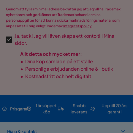
Genom att fylla i min mailadress bekräftar jag att jag vill ha Trademax
nyhetsbrev och godkänner att Trademax behandlar mina
personuppgifter för att kunna skicka marknadsföringsmaterial som
anpassats till mig enligt Trademax
Integritetspolicy
.
Ja, tack! Jag vill även skapa ett konto till Mina
sidor.
Allt detta och mycket mer:
•
Dina köp samlade på ett ställe
•
Personliga erbjudanden online & i butik
•
Kostnadsfritt och helt digitalt
1 års öppet
Snabb
Upp till 20 års
Prisgaranti
köp
leverans
garanti
Hjälp & kontakt