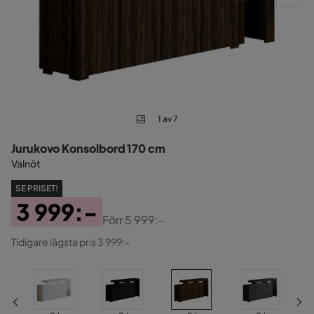
1 av 7
Jurukovo Konsolbord 170 cm
Valnöt
SE PRISET!
3 999:-
Förr
5 999:-
Pris
Original
Tidigare lägsta pris 3 999:-
Pris