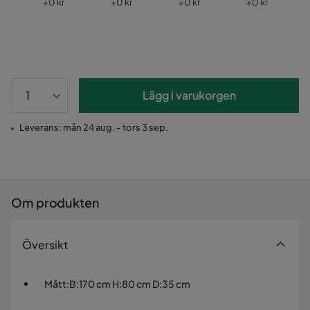
Pris
Pris
Pris
Pris
+
0 kr
+
0 kr
+
0 kr
+
0 kr
Lägg i varukorgen
Leverans: mån 24 aug. - tors 3 sep.
Om produkten
Översikt
Mått
:
B:170 cm H:80 cm D:35 cm