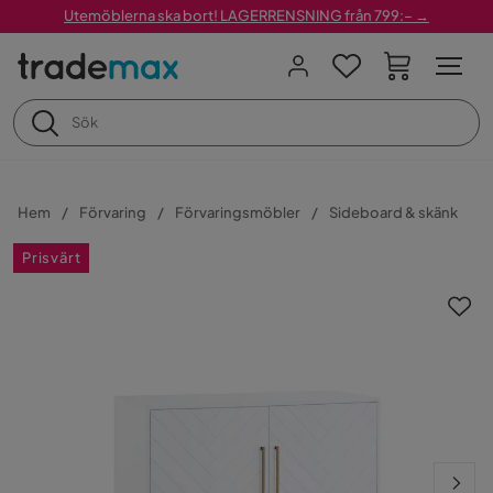
Utemöblerna ska bort! LAGERRENSNING från 799:– →
Hem
Förvaring
Förvaringsmöbler
Sideboard & skänk
Prisvärt