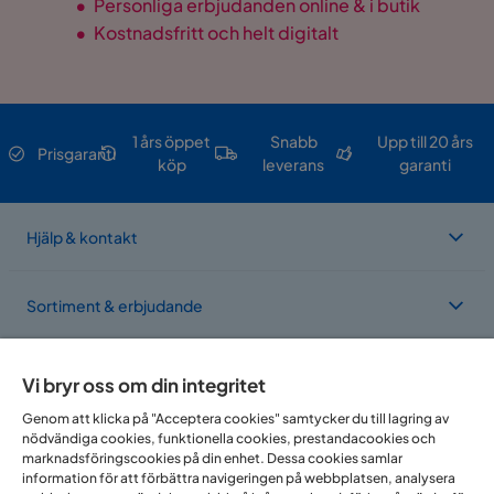
•
Personliga erbjudanden online & i butik
•
Kostnadsfritt och helt digitalt
1 års öppet
Snabb
Upp till 20 års
Prisgaranti
köp
leverans
garanti
Hjälp & kontakt
Sortiment & erbjudande
Om Trademax
Vi bryr oss om din integritet
Genom att klicka på "Acceptera cookies" samtycker du till lagring av
nödvändiga cookies, funktionella cookies, prestandacookies och
Vi finns i flera länder
marknadsföringscookies på din enhet. Dessa cookies samlar
information för att förbättra navigeringen på webbplatsen, analysera