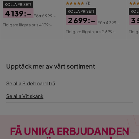
Grafitgrå/Mäss
(
1
)
KOLLA PRISET!
4 139:-
KOLLA PRISET!
KOLL
Förr
6 999:-
2 699:-
3 
Pris
Original
Förr
4 399:-
Tidigare lägsta pris 4 139:-
Pris
Original
Pri
Or
Pris
Tidigare lägsta pris 2 699:-
Tidig
Pris
Pri
Upptäck mer av vårt sortiment
Se alla Sideboard trä
Se alla Vit skänk
FÅ UNIKA ERBJUDANDEN