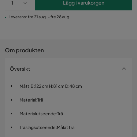
Lägg i varukorgen
Leverans: fre 21 aug. - fre 28 aug.
Om produkten
Översikt
Mått
:
B:122 cm H:81 cm D:48 cm
Material
:
Trä
Materialutseende
:
Trä
Träslagsutseende
:
Målat trä