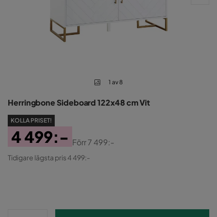
1 av 8
Herringbone Sideboard 122x48 cm Vit
KOLLA PRISET!
4 499:-
Förr
7 499:-
Pris
Original
Tidigare lägsta pris 4 499:-
Pris