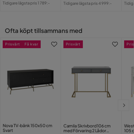
Pris
Original
Pris
Original
Pri
Or
Serie
Herringbone
Tidigare lägsta pris 1 789:-
Tidigare lägsta pris 4 999:-
Tidig
Pris
Pris
Pri
Ofta köpt tillsammans med
Prisvärt
Få kvar
Prisvärt
Pris
Nova TV-bänk 150x50 cm
Camila Skrivbord 106 cm
West
Svart
med Förvaring 2 Lådor
105 