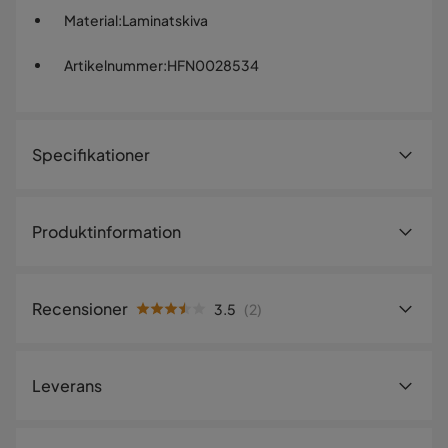
Material
:
Laminatskiva
Artikelnummer
:
HFN0028534
Specifikationer
Artikelnummer:
HFN0028534
Produktinformation
Storlek
Höjd
75 cm
Recensioner
3.5
(
2
)
Bredd
150 cm
3.5
5
☆
Djup
35 cm
4
☆
Leverans
3
☆
2
☆
Material
1
☆
2 betyg