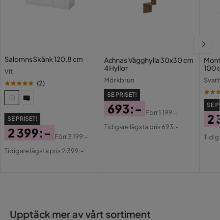
Salomns Skänk 120,8 cm
Achnas Vägghylla 30x30 cm
Mont
4 Hyllor
100 
Vit
Mörkbrun
Svart
(
2
)
SE PRISET!
693:-
SE P
Förr
1 199:-
2 
Pris
Original
SE PRISET!
Tidigare lägsta pris 693:-
Pri
Or
2 399:-
Pris
Förr
3 199:-
Tidig
Pri
Pris
Original
Tidigare lägsta pris 2 399:-
Pris
Upptäck mer av vårt sortiment