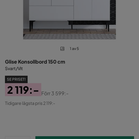
1 av 5
Glise Konsollbord 150 cm
Svart/Vit
SE PRISET!
2 119:-
Förr
3 599:-
Pris
Original
Tidigare lägsta pris 2 119:-
Pris