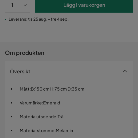
Lägg i varukorgen
Leverans: tis 25 aug. - fre 4 sep.
Om produkten
Översikt
Mått
:
B:150 cm H:75 cm D:35 cm
Varumärke
:
Emerald
Materialutseende
:
Trä
Material stomme
:
Melamin