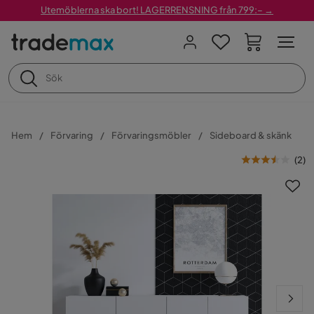
Utemöblerna ska bort! LAGERRENSNING från 799:– →
Hem
Förvaring
Förvaringsmöbler
Sideboard & skänk
(
2
)