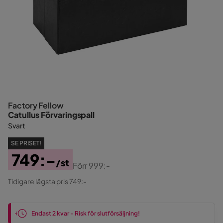
Factory Fellow
Catullus Förvaringspall
Svart
SE PRISET!
749:-
/st
Förr
999:-
Pris
Original
Tidigare lägsta pris 749:-
Pris
Endast 2 kvar - Risk för slutförsäljning!