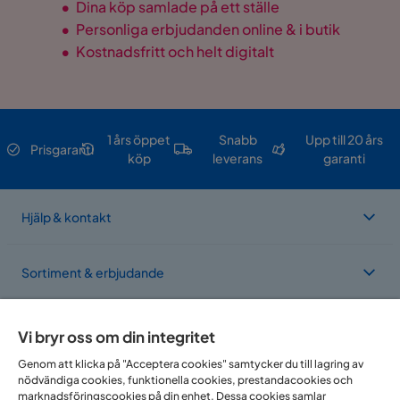
•
Dina köp samlade på ett ställe
•
Personliga erbjudanden online & i butik
•
Kostnadsfritt och helt digitalt
1 års öppet
Snabb
Upp till 20 års
Prisgaranti
köp
leverans
garanti
Hjälp & kontakt
Sortiment & erbjudande
Om Trademax
Vi bryr oss om din integritet
Genom att klicka på "Acceptera cookies" samtycker du till lagring av
nödvändiga cookies, funktionella cookies, prestandacookies och
Vi finns i flera länder
marknadsföringscookies på din enhet. Dessa cookies samlar