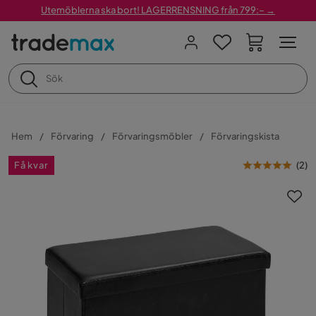
Utemöblerna ska bort! LAGERRENSNING från 799:– →
Hem
Förvaring
Förvaringsmöbler
Förvaringskista
Få kvar
(
2
)