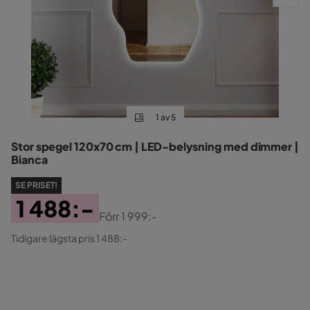
1 av 5
Stor spegel 120x70 cm | LED-belysning med dimmer |
Bianca
SE PRISET!
1 488:-
Förr
1 999:-
Pris
Original
Tidigare lägsta pris 1 488:-
Pris