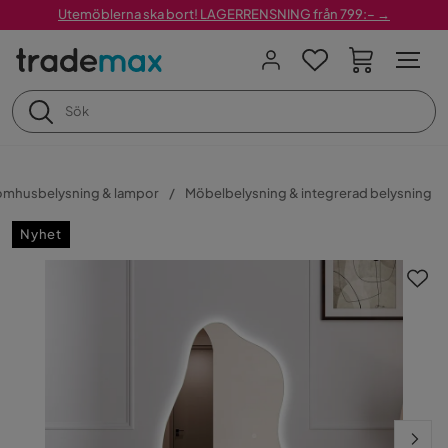
Utemöblerna ska bort! LAGERRENSNING från 799:– →
omhusbelysning & lampor
Möbelbelysning & integrerad belysning
Nyhet