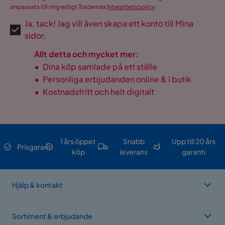
anpassats till mig enligt Trademax
Integritetspolicy
.
Ja, tack! Jag vill även skapa ett konto till Mina
sidor.
Allt detta och mycket mer:
•
Dina köp samlade på ett ställe
•
Personliga erbjudanden online & i butik
•
Kostnadsfritt och helt digitalt
1 års öppet
Snabb
Upp till 20 års
Prisgaranti
köp
leverans
garanti
Hjälp & kontakt
Sortiment & erbjudande