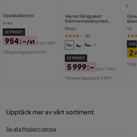
Opelika Barstol
Veyran Sängpaket
Glow
Kontinentalsäng med
glas
Svart
Förvaring 90x200 cm
Beige
Vit
SE PRISET!
(
5
)
954:-
/st
Förr
1 499:-
OSL
+2
Pris
Original
2 
Tidigare lägsta pris 954:-
Pris
SE PRISET!
Pri
Or
Tidig
5 999:-
Pri
Förr
7 999:-
Pris
Original
Tidigare lägsta pris 5 999:-
Pris
Upptäck mer av vårt sortiment
Se alla Modern lampa