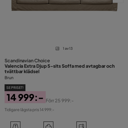
1 av 13
Scandinavian Choice
Valencia Extra Djup 5-sits Soffa med avtagbar och
tvättbar klädsel
Brun
SE PRISET!
14 999:-
Förr
25 999:-
Pris
Original
Tidigare lägsta pris 14 999:-
Pris