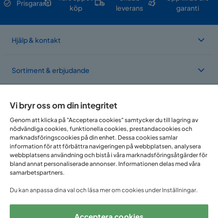
Prisgaranti
köp
leverans
garanti
Hjälp & kontakt
Sortiment & erbjudande
Om Trademax
Vi bryr oss om din integritet
Genom att klicka på "Acceptera cookies" samtycker du till lagring av
nödvändiga cookies, funktionella cookies, prestandacookies och
Vi finns i flera länder
marknadsföringscookies på din enhet. Dessa cookies samlar
information för att förbättra navigeringen på webbplatsen, analysera
webbplatsens användning och bistå i våra marknadsföringsåtgärder för
bland annat personaliserade annonser. Informationen delas med våra
samarbetspartners.
Du kan anpassa dina val och läsa mer om cookies under Inställningar.
Acceptera cookies