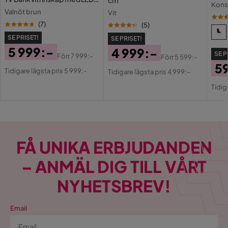
Konst
belysning vägghängd -
Valnöt brun
Vit
golvstående 260 cm
(
7
)
(
5
)
SE PRISET!
SE PRISET!
5 999:-
4 999:-
SE P
Förr
7 999:-
Förr
5 599:-
Pris
Original
Pris
Original
5
Tidigare lägsta pris 5 999:-
Tidigare lägsta pris 4 999:-
Pris
Pris
Pri
Or
Tidig
Pri
FÅ UNIKA ERBJUDANDEN
– ANMÄL DIG TILL VÅRT
NYHETSBREV!
Email