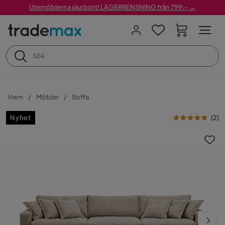
Utemöblerna ska bort! LAGERRENSNING från 799:– →
Hem
Möbler
Soffa
Nyhet
(
2
)