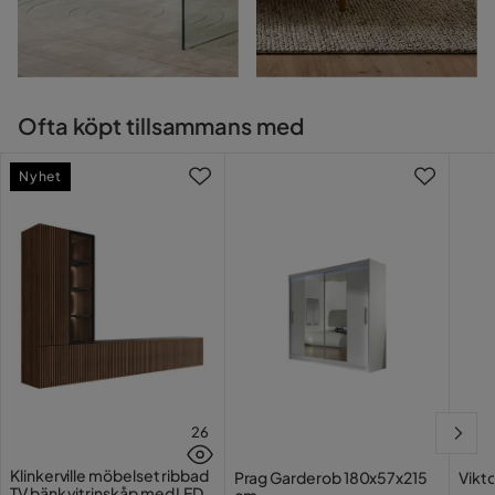
Ofta köpt tillsammans med
Nyhet
26
Klinkerville möbelset ribbad
Prag Garderob 180x57x215
Vikt
TV bänk vitrinskåp med LED
cm