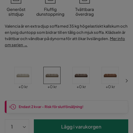
Valencia är en extra djup soffa med 35 kg högelastiskt kallskum och
en lyxig duntopp som bidrar till en tålig och mjuk soffa. Klädseln är
tvättbar och vändbar på dynorna för att ökar livslängden.
Mer info
om serien →
Pris
Pris
Pris
Pris
+
0 kr
+
0 kr
+
0 kr
+
0 kr
Endast 2 kvar - Risk för slutförsäljning!
Lägg i varukorgen