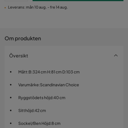
Leverans: mån 10 aug. - fre 14 aug.
Om produkten
Översikt
Mått
:
B:324 cm H:81 cm D:103 cm
Varumärke
:
Scandinavian Choice
Ryggstödets höjd
:
40 cm
Sitthöjd
:
42 cm
Sockel/Ben Höjd
:
8 cm