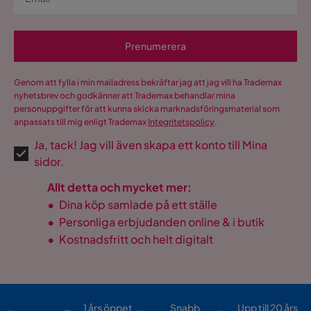
Prenumerera
Genom att fylla i min mailadress bekräftar jag att jag vill ha Trademax
nyhetsbrev och godkänner att Trademax behandlar mina
personuppgifter för att kunna skicka marknadsföringsmaterial som
anpassats till mig enligt Trademax
Integritetspolicy
.
Ja, tack! Jag vill även skapa ett konto till Mina
sidor.
Allt detta och mycket mer:
•
Dina köp samlade på ett ställe
•
Personliga erbjudanden online & i butik
•
Kostnadsfritt och helt digitalt
1 års öppet
Snabb
Upp till 20 års