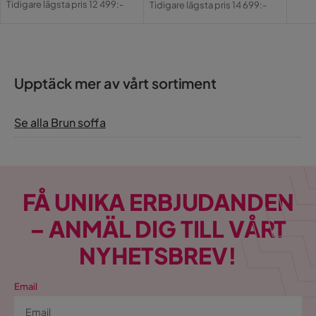
Tidigare lägsta pris 12 499:-
Tidigare lägsta pris 14 699:-
Pris
Pris
Färg
Brun
Klädsel
Storm 06, Beige Tyg
Upptäck mer av vårt sortiment
Fotpall ingår
Nej
Serie
Rossita
Se alla Brun soffa
FÅ UNIKA ERBJUDANDEN
– ANMÄL DIG TILL VÅRT
NYHETSBREV!
Email