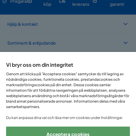
Prisgaranti
köp
leverans
garanti
Hjälp & kontakt
Sortiment & erbjudande
Om Trademax
Vi bryr oss om din integritet
Genom att klicka på "Acceptera cookies" samtycker du till lagring av
nödvändiga cookies, funktionella cookies, prestandacookies och
Vi finns i flera länder
marknadsföringscookies på din enhet. Dessa cookies samlar
information för att förbättra navigeringen på webbplatsen, analysera
webbplatsens användning och bistå i våra marknadsföringsåtgärder för
bland annat personaliserade annonser. Informationen delas med våra
samarbetspartners.
Du kan anpassa dina val och läsa mer om cookies under Inställningar.
Acceptera cookies