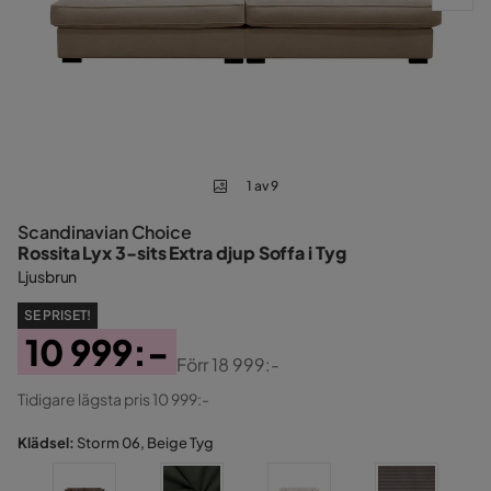
1 av 9
Scandinavian Choice
Rossita Lyx 3-sits Extra djup Soffa i Tyg
Ljusbrun
SE PRISET!
10 999:-
Förr
18 999:-
Pris
Original
Tidigare lägsta pris 10 999:-
Pris
Klädsel:
Storm 06, Beige Tyg