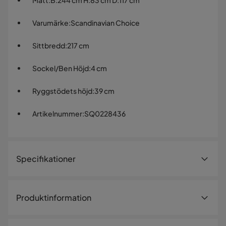
Mått
:
B:244 cm H:83 cm D:117 cm
Varumärke
:
Scandinavian Choice
Sittbredd
:
217 cm
Sockel/Ben Höjd
:
4 cm
Ryggstödets höjd
:
39 cm
Artikelnummer
:
SQ0228436
Specifikationer
Artikelnummer:
SQ0228436
Produktinformation
Storlek
Light Brown
Höjd
83 cm