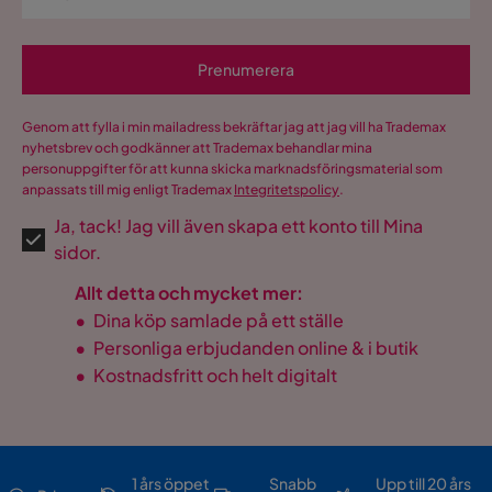
Prenumerera
Genom att fylla i min mailadress bekräftar jag att jag vill ha Trademax
nyhetsbrev och godkänner att Trademax behandlar mina
personuppgifter för att kunna skicka marknadsföringsmaterial som
anpassats till mig enligt Trademax
Integritetspolicy
.
Ja, tack! Jag vill även skapa ett konto till Mina
sidor.
Allt detta och mycket mer:
•
Dina köp samlade på ett ställe
•
Personliga erbjudanden online & i butik
•
Kostnadsfritt och helt digitalt
1 års öppet
Snabb
Upp till 20 års