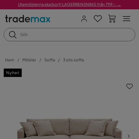
Utemöblerna ska bort! LAGERRENSNING från 799:– →
Hem
Möbler
Soffa
3 sits soffa
Nyhet