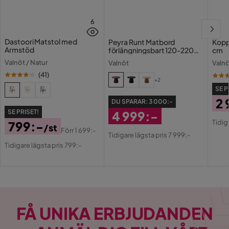
Längd
240 cm
6
Storlek
100x240x76
Dastoori Matstol med
Peyra Runt Matbord
Kopp
Armstöd
Antal
förlängningsbart 120-220
cm
cm Fanér
Valnöt / Natur
Valnöt
Valnö
Antal sittplatser
8
(
41
)
+2
SE P
Material
2 
DU SPARAR:
3 000:-
SE PRISET!
4 999:-
Pri
Or
Material bordsskiva
MDF
Tidig
799:-
/st
Rabatterat
Pri
Förr
1 699:-
Tidigare lägsta pris 7 999:-
Pris
Original
Pris
Material ben
Konstgjort trä
Tidigare lägsta pris 799:-
Pris
Material
Trä
Materialval
MDF
FÅ UNIKA ERBJUDANDEN
Materialtyp
MDF