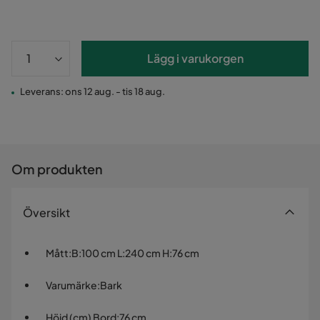
Lägg i varukorgen
Leverans: ons 12 aug. - tis 18 aug.
Om produkten
Översikt
Mått
:
B:100 cm L:240 cm H:76 cm
Varumärke
:
Bark
Höjd (cm) Bord
:
76 cm