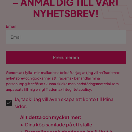
– ANMÄL DIG TILL VÅRT
Funktion
NYHETSBREV!
Förlängningsbart
Nej
Email
Förvaring av
Nej
tilläggsskivor/iläggsskivor
Övrigt
Prenumerera
Färgnamn
Naturlig finish
Genom att fylla i min mailadress bekräftar jag att jag vill ha Trademax
Utseende
Trä
nyhetsbrev och godkänner att Trademax behandlar mina
personuppgifter för att kunna skicka marknadsföringsmaterial som
Maxvikt
100 Kg
anpassats till mig enligt Trademax
Integritetspolicy
.
Ja, tack! Jag vill även skapa ett konto till Mina
Färg ben
Brun
sidor.
Stilrent matbord med
Design
Allt detta och mycket mer:
naturlig träfinish.
•
Dina köp samlade på ett ställe
Montering krävs
Ja
•
Personliga erbjudanden online & i butik