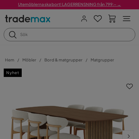
Utemöblerna ska bort! LAGERRENSNING från 799:– →
Hem
Möbler
Bord & matgrupper
Matgrupper
Nyhet