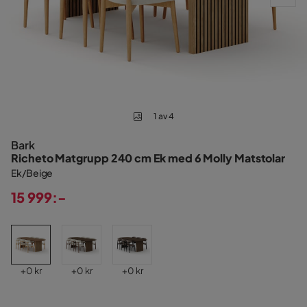
1 av 4
Bark
Richeto Matgrupp 240 cm Ek med 6 Molly Matstolar
Ek/Beige
15 999:-
Pris
Pris
Pris
Pris
+
0 kr
+
0 kr
+
0 kr