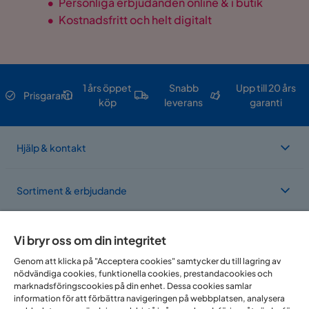
•
Personliga erbjudanden online & i butik
•
Kostnadsfritt och helt digitalt
Storlek
Höjd
80.5 cm
Max höjd
80.5 cm
1 års öppet
Snabb
Upp till 20 års
Prisgaranti
köp
leverans
garanti
Max sitthöjd
46 cm
Sittdjup
45.5 cm
Hjälp & kontakt
Bredd
49 cm
Sortiment & erbjudande
Djup
45.5 cm
Sitthöjd
46 cm
Om Trademax
Vi bryr oss om din integritet
Genom att klicka på "Acceptera cookies" samtycker du till lagring av
Material
nödvändiga cookies, funktionella cookies, prestandacookies och
Vi finns i flera länder
marknadsföringscookies på din enhet. Dessa cookies samlar
Materialutseende
Trä
information för att förbättra navigeringen på webbplatsen, analysera