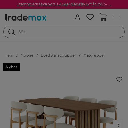
Utemöblerna ska bort! LAGERRENSNING från 799:– →
Hem
Möbler
Bord & matgrupper
Matgrupper
Nyhet