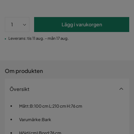
Lägg i varukorgen
Leverans: tis 11 aug. - mån 17 aug.
Om produkten
Översikt
Mått
:
B:100 cm L:210 cm H:76 cm
Varumärke
:
Bark
Höjd (cm) Bord
:
76 cm