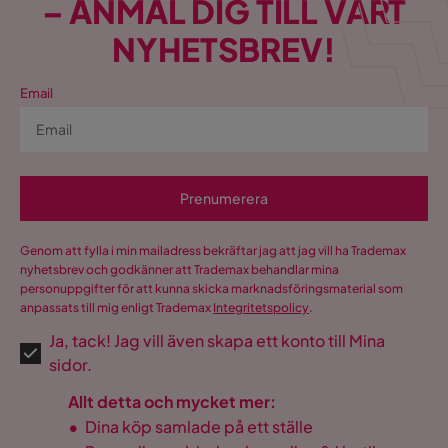
– ANMÄL DIG TILL VÅRT
NYHETSBREV!
Färg
Brun
Färgnamn
Naturlig finish
Email
Färg ben
Brun
Stilrent rektangulärt
Design
bord med naturlig
Prenumerera
träfinish.
Genom att fylla i min mailadress bekräftar jag att jag vill ha Trademax
Montering krävs
Ja
nyhetsbrev och godkänner att Trademax behandlar mina
personuppgifter för att kunna skicka marknadsföringsmaterial som
Form
Rektangulär
anpassats till mig enligt Trademax
Integritetspolicy
.
Ja, tack! Jag vill även skapa ett konto till Mina
Iläggsskiva ingår
Nej
sidor.
Serie
Richeto
Allt detta och mycket mer:
•
Dina köp samlade på ett ställe
Molly Matstol i trä med tygsits