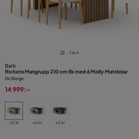
1 av 4
Bark
Richeto Matgrupp 210 cm Ek med 6 Molly Matstolar
Ek/Beige
14 999:-
Pris
Pris
Pris
Pris
+
0 kr
+
0 kr
+
0 kr