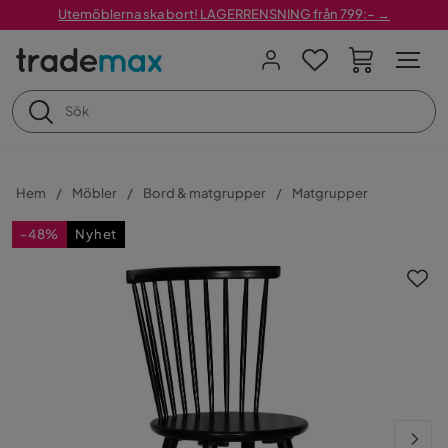
Utemöblerna ska bort! LAGERRENSNING från 799:– →
Hem
Möbler
Bord & matgrupper
Matgrupper
-48%
Nyhet