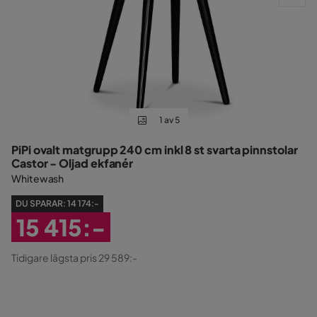
1 av 5
PiPi ovalt matgrupp 240 cm inkl 8 st svarta pinnstolar
Castor - Oljad ekfanér
Whitewash
DU SPARAR:
14 174:-
15 415:-
Rabatterat
Tidigare lägsta pris 29 589:-
Pris