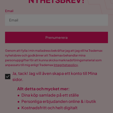
Materialval
Ek
Email
Materialtyp
Ek
Övrigt
Prenumerera
Färg
Natur
Färgnamn
Oak
Genom att fylla i min mailadress bekräftar jag att jag vill ha Trademax
nyhetsbrev och godkänner att Trademax behandlar mina
Serie
Full Moon
personuppgifter för att kunna skicka marknadsföringsmaterial som
anpassats till mig enligt Trademax
Integritetspolicy
.
Ja, tack! Jag vill även skapa ett konto till Mina
Full Moon Matbord skiva 240x95 Ek
sidor.
Storlek
Allt detta och mycket mer:
•
Dina köp samlade på ett ställe
Bredd
95 cm
•
Personliga erbjudanden online & i butik
Längd
240 cm
•
Kostnadsfritt och helt digitalt