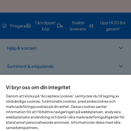
Storlek
95x240xnull
Material
1 års öppet
Snabb
Upp till 20 års
Prisgaranti
köp
leverans
garanti
Material
Trä
Materialval
Ek
Hjälp & kontakt
Övrigt
Sortiment & erbjudande
Färg
Brun
Om Trademax
Färgnamn
Ek
Vi bryr oss om din integritet
Genom att klicka på "Acceptera cookies" samtycker du till lagring av
Färg ben
Ek
nödvändiga cookies, funktionella cookies, prestandacookies och
Vi finns i flera länder
marknadsföringscookies på din enhet. Dessa cookies samlar
Serie
Full Moon
information för att förbättra navigeringen på webbplatsen, analysera
webbplatsens användning och bistå i våra marknadsföringsåtgärder för
bland annat personaliserade annonser. Informationen delas med våra
Pinnstol svart - Castor
samarbetspartners.