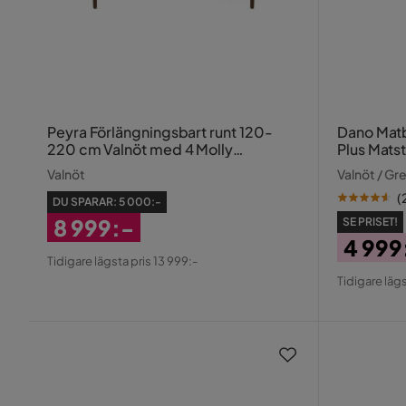
Peyra Förlängningsbart runt 120-
Dano Matbord 
220 cm Valnöt med 4 Molly
Plus Matst
Matstolar
Valnöt
Valnöt / Gr
(
DU SPARAR:
5 000:-
8 999:-
SE PRISET!
4 999
Rabatterat
Tidigare lägsta pris 13 999:-
Pris
Origin
Pris
Tidigare lägs
Pris