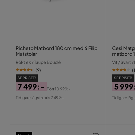
Richeto Matbord 180 cm med 6 Filip
Cesi Matg
Matstolar
matbord 1
Marstolar
Rökt ek / Taupe Bouclé
Vit / Svart 
(
9
)
(
SE PRISET!
SE PRISET!
7 499:-
5 999
Förr
10 999:-
Pris
Original
Pris
Origin
Tidigare lägsta pris 7 499:-
Tidigare lägs
Pris
Pris