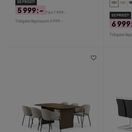
SE PRISET!
5 999:-
Förr
7 999:-
SE PRISET!
Pris
Original
Tidigare lägsta pris 5 999:-
6 999
Pris
Pris
Origin
Tidigare lägs
Pris