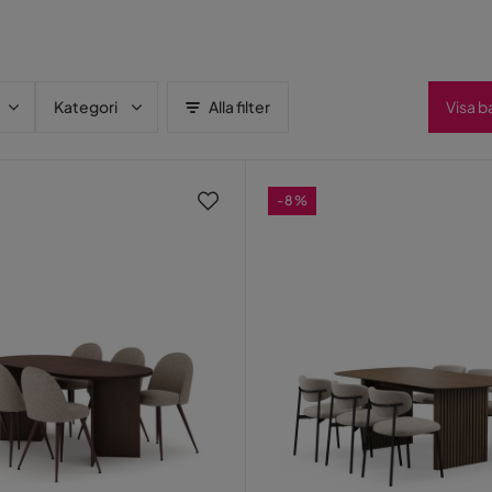
Kategori
Alla filter
Visa b
-8%