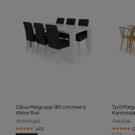
Cibus Matgrupp 180 cm med 6
Tyrö Matg
Viktor Stol
Karmstola
Vit/Mörkgrå
Oak/Oak
(
43
)
(