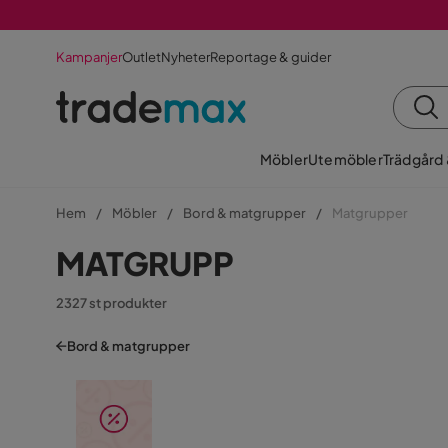
Kampanjer
Outlet
Nyheter
Reportage & guider
Möbler
Utemöbler
Trädgård
Hem
Möbler
Bord & matgrupper
Matgrupper
MATGRUPP
2327 st produkter
Bord & matgrupper