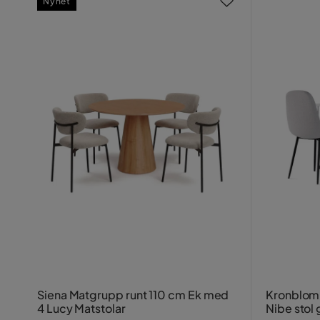
Nyhet
Siena Matgrupp runt 110 cm Ek med
Kronblom M
4 Lucy Matstolar
Nibe stol