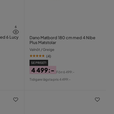
6
ed 6 Lucy
Dano Matbord 180 cm med 4 Nibe
Plus Matstolar
Valnöt / Greige
(
4
)
SE PRISET!
4 499:-
Förr
6 499:-
Pris
Original
Tidigare lägsta pris 4 499:-
Pris