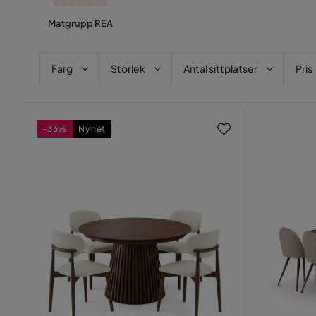
Matgrupp REA
Färg
Storlek
Antal sittplatser
Pris
-36%
Nyhet