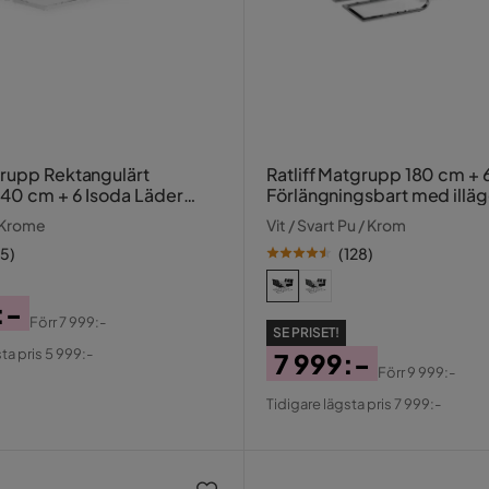
rupp Rektangulärt
Ratliff Matgrupp 180 cm + 6
40 cm + 6 Isoda Läder
Förlängningsbart med illä
/ Krome
Vit / Svart Pu / Krom
15
)
(
128
)
:-
Förr
7 999:-
SE PRISET!
al
ta pris 5 999:-
7 999:-
Förr
9 999:-
Pris
Original
Tidigare lägsta pris 7 999:-
Pris