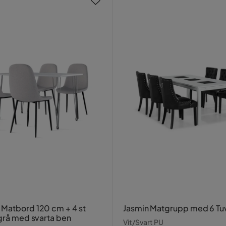
atbord 120 cm + 4 st
Jasmin Matgrupp med 6 Tuv
 grå med svarta ben
Vit/Svart PU