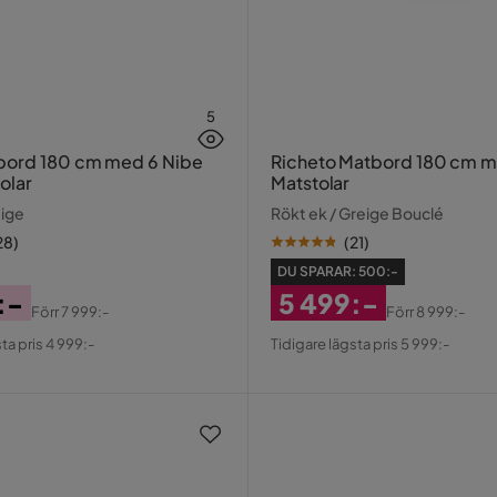
5
180 cm med 6 Nibe
Richeto Matbord 180 cm m
olar
Matstolar
eige
Rökt ek / Greige Bouclé
28
)
(
21
)
DU SPARAR:
500:-
:-
5 499:-
Förr
7 999:-
Förr
8 999:-
al
Rabatterat
Original
ta pris 4 999:-
Tidigare lägsta pris 5 999:-
Pris
Pris