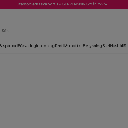
Utemöblerna ska bort! LAGERRENSNING från 799:– →
 & spabad
Förvaring
Inredning
Textil & mattor
Belysning & el
Hushåll
Sp