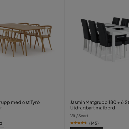
rupp med 6 st Tyrö
Jasmin Matgrupp 180 + 6 St
r
Utdragbart matbord
Vit / Svart
2
)
(
145
)