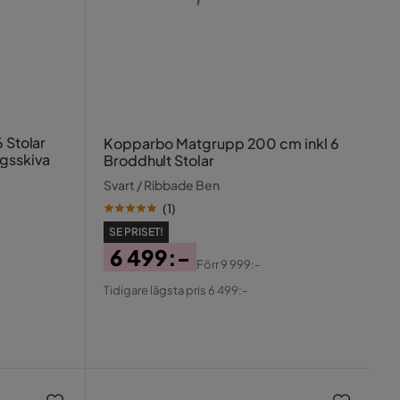
 Stolar
Kopparbo Matgrupp 200 cm inkl 6
ggsskiva
Broddhult Stolar
Svart / Ribbade Ben
(
1
)
SE PRISET!
6 499:-
Förr
9 999:-
Pris
Original
Tidigare lägsta pris 6 499:-
Pris