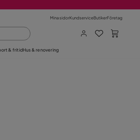
Mina sidor
Kundservice
Butiker
Företag
ort & fritid
Hus & renovering