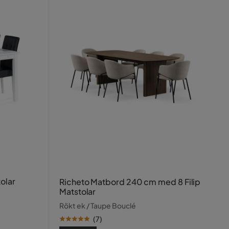
olar
Richeto Matbord 240 cm med 8 Filip
Matstolar
Rökt ek / Taupe Bouclé
(
7
)