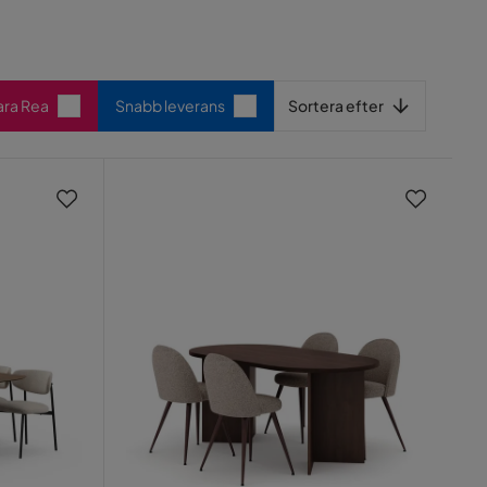
Sortera efter
ara Rea
Snabb leverans
Sortera efter