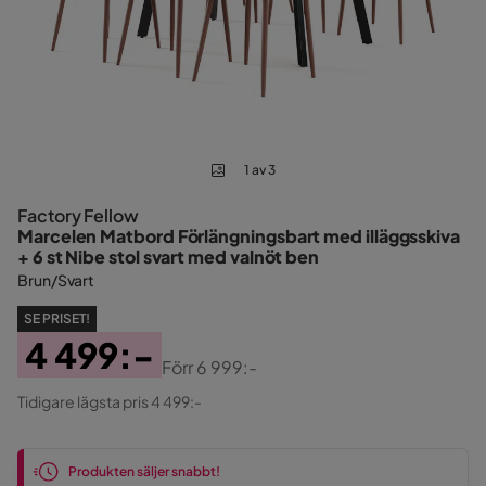
1 av 3
Factory Fellow
Marcelen Matbord Förlängningsbart med illäggsskiva
+ 6 st Nibe stol svart med valnöt ben
Brun/Svart
SE PRISET!
4 499:-
Förr
6 999:-
Pris
Original
Tidigare lägsta pris 4 499:-
Pris
Produkten säljer snabbt!