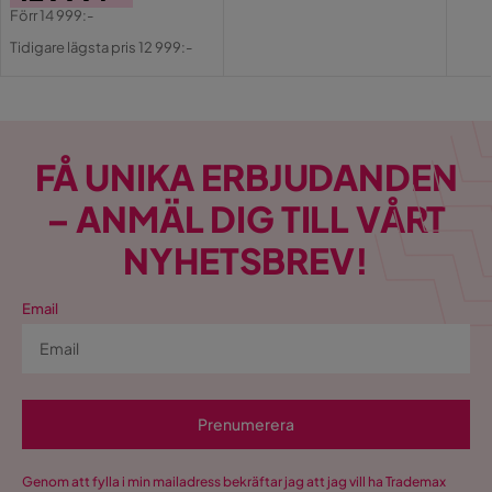
Pri
Pris
Förr
14 999:-
Material bordsskiva
Ekfaner/Spånskiva
Pris
Original
Tidigare lägsta pris 12 999:-
Pris
Material
Trä
Ben
Metall
FÅ UNIKA ERBJUDANDEN
Materialval
MDF
– ANMÄL DIG TILL VÅRT
Materialtyp
MDF
NYHETSBREV!
Funktion
Email
Förlängningsbart
Ja
Övrigt
Färgnamn
Brun
Prenumerera
Utseende
Metall,Trä
Genom att fylla i min mailadress bekräftar jag att jag vill ha Trademax