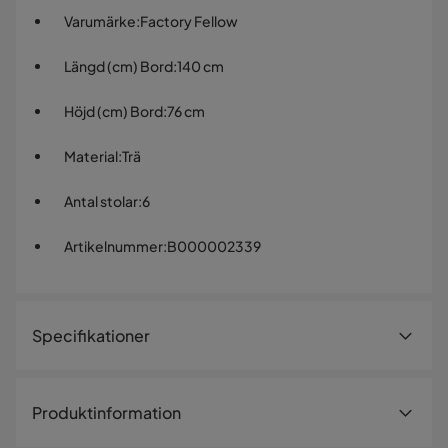
Varumärke
:
Factory Fellow
Längd (cm) Bord
:
140 cm
Höjd (cm) Bord
:
76 cm
Material
:
Trä
Antal stolar
:
6
Artikelnummer
:
B000002339
Specifikationer
Artikelnummer:
B000002339
Produktinformation
Storlek