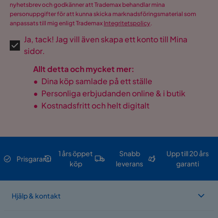
nyhetsbrev och godkänner att Trademax behandlar mina
Antal sittplatser fullt
6
personuppgifter för att kunna skicka marknadsföringsmaterial som
utdraget
anpassats till mig enligt Trademax
Integritetspolicy
.
Ja, tack! Jag vill även skapa ett konto till Mina
Stil
Industriell
sidor.
Förlängningstyp
Butterfly-ilägg
Allt detta och mycket mer:
•
Dina köp samlade på ett ställe
Färg ben
Svart
•
Personliga erbjudanden online & i butik
Förlängningsbart bord
•
Kostnadsfritt och helt digitalt
Design
med rustikt träutseende
och detaljer i metall.
Vikt
74.8 kg
1 års öppet
Snabb
Upp till 20 års
Prisgaranti
Färg
Brun
köp
leverans
garanti
Form
Rektangulär
Hjälp & kontakt
Iläggsskiva ingår
Ja