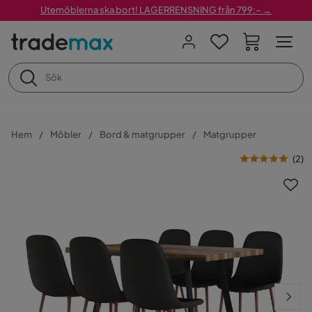
Utemöblerna ska bort! LAGERRENSNING från 799:– →
Hem
Möbler
Bord & matgrupper
Matgrupper
(
2
)