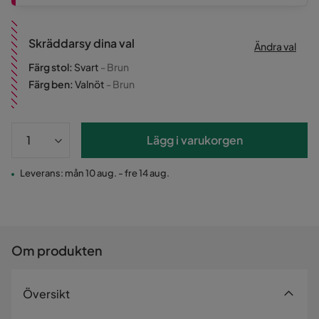
Skräddarsy dina val
Ändra val
Färg stol
:
Svart
- Brun
Färg ben
:
Valnöt
- Brun
Lägg i varukorgen
Leverans: mån 10 aug. - fre 14 aug.
Om produkten
Översikt