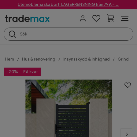
Utemöblerna ska bort! LAGERRENSNING från 799:– →
Hem
Hus & renovering
Insynsskydd & inhägnad
Grind
-20%
Få kvar