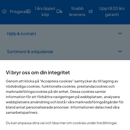
1 års öppet
Snabb
Upp till 20 års
Prisgaranti
köp
leverans
garanti
Hjälp & kontakt
Sortiment & erbjudande
Om Trademax
Vi bryr oss om din integritet
Genom att klicka på "Acceptera cookies" samtycker du till lagring av
nödvändiga cookies, funktionella cookies, prestandacookies och
Vi finns i flera länder
marknadsföringscookies på din enhet. Dessa cookies samlar
information för att förbättra navigeringen på webbplatsen, analysera
webbplatsens användning och bistå i våra marknadsföringsåtgärder för
bland annat personaliserade annonser. Informationen delas med våra
samarbetspartners.
Du kan anpassa dina val och läsa mer om cookies under Inställningar.