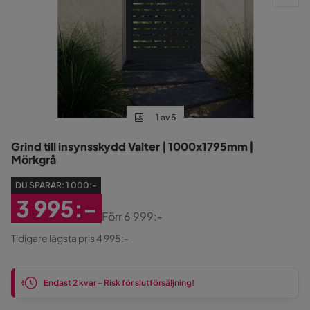
1 av 5
Grind till insynsskydd Valter | 1000x1795mm |
Mörkgrå
DU SPARAR:
1 000:-
3 995:-
Förr
6 999:-
Rabatterat
Original
Tidigare lägsta pris 4 995:-
Pris
Pris
Endast 2 kvar - Risk för slutförsäljning!