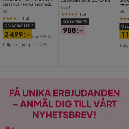
glasskiva - Förvaring med
cm m
Svart
lådor och fack 120 cm
Holl
Vit
Vit
USB-
(
15
)
(
112
)
KOLLA PRISET!
OSLAGBART PRIS
OSL
988:-
2 499:-
1 
Pris
Förr
4 999:-
Pris
Original
Pri
Or
Tidigare lägsta pris 2 499:-
Tidig
Pris
Pri
FÅ UNIKA ERBJUDANDEN
– ANMÄL DIG TILL VÅRT
NYHETSBREV!
Email