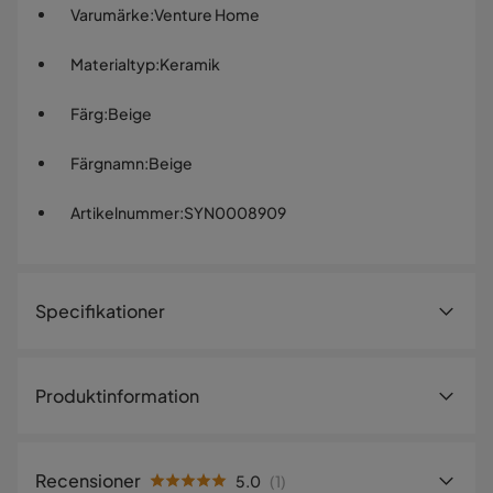
Varumärke
:
Venture Home
Materialtyp
:
Keramik
Färg
:
Beige
Färgnamn
:
Beige
Artikelnummer
:
SYN0008909
Specifikationer
Artikelnummer:
SYN0008909
Produktinformation
Storlek
Douglas doftljuset är en olfaktorisk resa till havet, en
Höjd
6 cm
uppfriskande doftupplevelse som sprider fräschör och
Recensioner
5.0
(
1
)