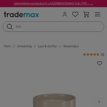
Utemöblerna ska bort! LAGERRENSNING från 799:– →
Hem
Inredning
Ljus & dofter
Stearinljus
(
1
)