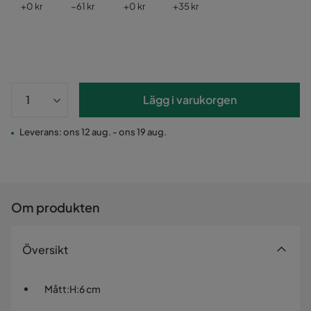
Pris
Pris
Pris
Pris
+
0 kr
−61 kr
+
0 kr
+
35 kr
Lägg i varukorgen
Leverans: ons 12 aug. - ons 19 aug.
Om produkten
Översikt
Mått
:
H:6 cm