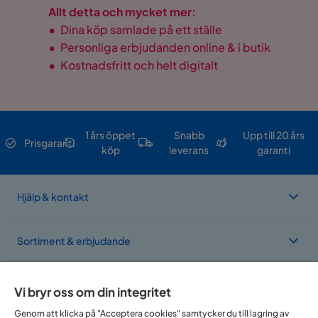
Allt detta och mycket mer:
•
Dina köp samlade på ett ställe
•
Personliga erbjudanden online & i butik
•
Kostnadsfritt och helt digitalt
1 års öppet
Snabb
Upp till 20 års
Prisgaranti
köp
leverans
garanti
Hjälp & kontakt
Sortiment & erbjudande
Om Trademax
Vi bryr oss om din integritet
Genom att klicka på "Acceptera cookies" samtycker du till lagring av