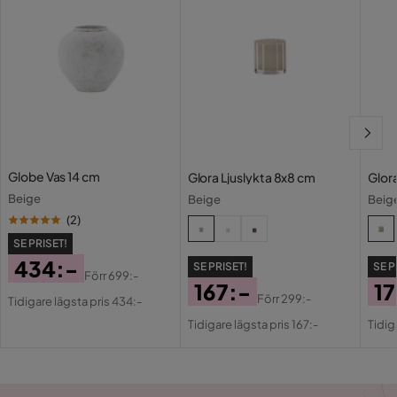
Globe Vas 14 cm
Glora Ljuslykta 8x8 cm
Glora
Beige
Beige
Beig
(
2
)
SE PRISET!
434:-
SE PRISET!
SE P
Förr
699:-
167:-
17
Pris
Original
Förr
299:-
Tidigare lägsta pris 434:-
Pris
Original
Pri
Or
Pris
Tidigare lägsta pris 167:-
Tidig
Pris
Pri