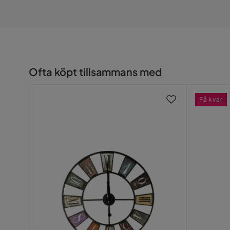
Produktens höjd (cm): 56
Produktens bredd (cm): 55
Produktens djup (cm): 9
Produktens vikt (kg): 2
Allmänna mått (cm): 55x9x56
Ofta köpt tillsammans med
Få kvar