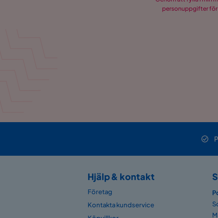
personuppgifter för
P
Hjälp & kontakt
S
Företag
P
S
Kontakta kundservice
M