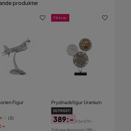
ande produkter
Få kvar
orien Figur
Prydnadsfigur Uranium
SE PRISET!
389:-
(
3
)
Förr
579:-
:-
Pris
Original
Tidigare lägsta pris 389:-