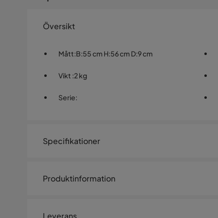
Översikt
Mått
:
B:55 cm H:56 cm D:9 cm
Vikt
:
2 kg
Serie
:
Specifikationer
Artikelnummer:
SYN0027527
Produktinformation
Storlek
Ge ditt rum en unik touch med denna metallfigur, som fö
Höjd
56 cm
design och färger framhäver fåglarnas naturliga skönhet
Leverans