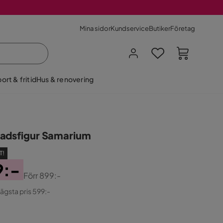
Mina sidor
Kundservice
Butiker
Företag
ort & fritid
Hus & renovering
adsfigur Samarium
T!
9:-
Förr
899:-
ginal
lägsta pris 599:-