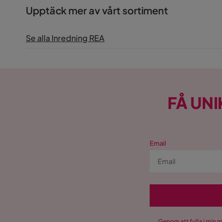
Upptäck mer av vårt sortiment
Se alla Inredning REA
FÅ UNI
Email
Genom att fylla i min 