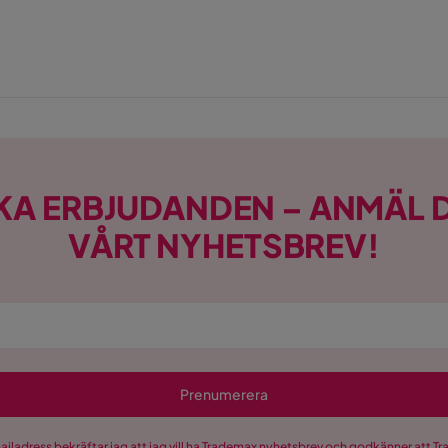
KA ERBJUDANDEN – ANMÄL D
VÅRT NYHETSBREV!
Prenumerera
mailadress bekräftar jag att jag vill ha Trademax nyhetsbrev och godkänner att 