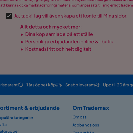
 att kunna skicka marknadsföringsmaterial som anpassats till mig enligt Trade
Ja, tack! Jag vill även skapa ett konto till Mina sidor.
Allt detta och mycket mer:
•
Dina köp samlade på ett ställe
•
Personliga erbjudanden online & i butik
•
Kostnadsfritt och helt digitalt
risgaranti
1 års öppet köp
Snabb leverans
Upp till 20 års g
ortiment & erbjudande
Om Trademax
Om oss
opulära kategorier
offa
Jobba hos oss
atgrupper