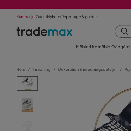
Kampanjer
Outlet
Nyheter
Reportage & guider
Möbler
Utemöbler
Trädgård
Hem
Inredning
Dekoration & inredningsdetaljer
Pry