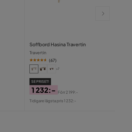
Sara
Soffbord Hasina Travertin
Rekt
Travertin
Svart
(
67
)
+7
SE PR
1 
SE PRISET!
Pris
Ori
1 232:-
Förr
2 199:-
Tidigar
Pris
Pris
Original
Tidigare lägsta pris 1 232:-
Pris