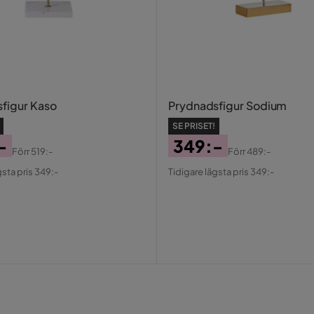
figur Kaso
Prydnadsfigur Sodium
SE PRISET!
-
349:-
Förr
519:-
Förr
489:-
al
Pris
Original
gsta pris 349:-
Tidigare lägsta pris 349:-
Pris