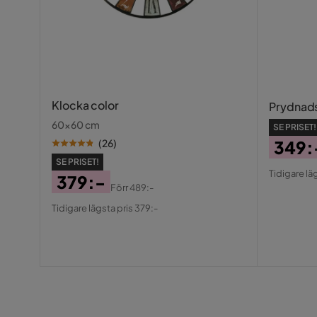
Klocka color
Prydnads
60x60 cm
SE PRISET!
349:
(
26
)
Pris
Origin
SE PRISET!
Tidigare lä
379:-
Pris
Förr
489:-
Pris
Original
Tidigare lägsta pris 379:-
Pris