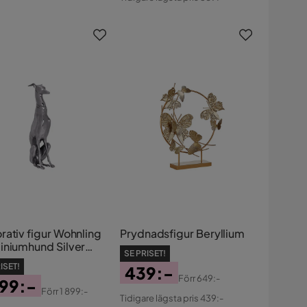
s
Pris
rativ figur Wohnling
Prydnadsfigur Beryllium
iniumhund Silver
SE PRISET!
ern
ISET!
439:-
Förr
649:-
399:-
Pris
Original
Förr
1 899:-
Tidigare lägsta pris 439:-
s
ginal