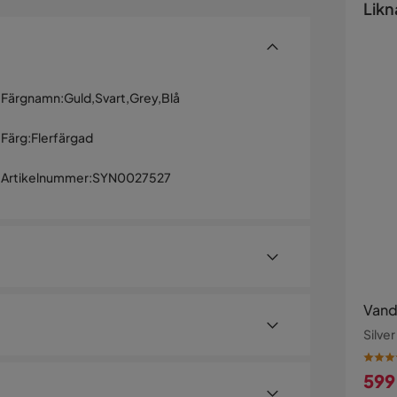
Likn
Färgnamn
:
Guld,Svart,Grey,Blå
Färg
:
Flerfärgad
Artikelnummer
:
SYN0027527
Vand
Silver
reställer en flock förtjusande fåglar. Dess
599
, vilket gör den till en perfekt match för modern