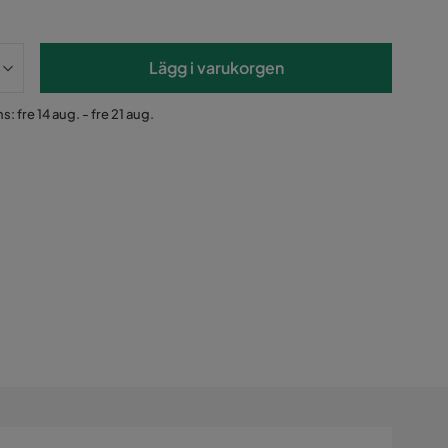
Lägg i varukorgen
: fre 14 aug. - fre 21 aug.