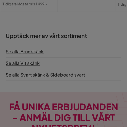
Pris
Original
Pri
Or
Tidigare lägsta pris 1 499:-
Tidig
Pris
Pri
Upptäck mer av vårt sortiment
Se alla Brun skänk
Se alla Vit skänk
Se alla Svart skänk & Sideboard svart
FÅ UNIKA ERBJUDANDEN
– ANMÄL DIG TILL VÅRT