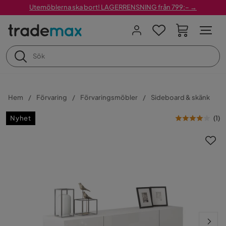
Utemöblerna ska bort! LAGERRENSNING från 799:– →
Hem
Förvaring
Förvaringsmöbler
Sideboard & skänk
Nyhet
(
1
)