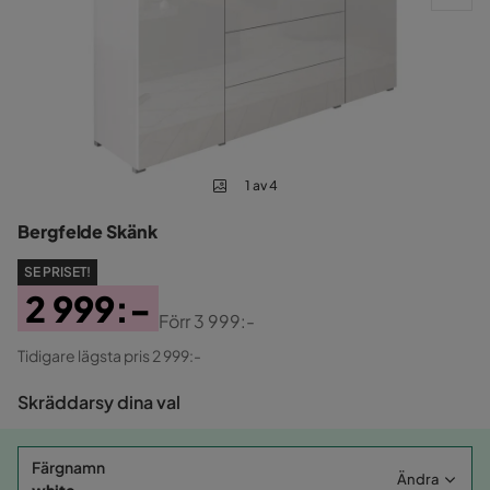
1 av 4
Bergfelde Skänk
SE PRISET!
2 999:-
Förr
3 999:-
Pris
Original
Tidigare lägsta pris 2 999:-
Pris
Skräddarsy dina val
Färgnamn
Ändra