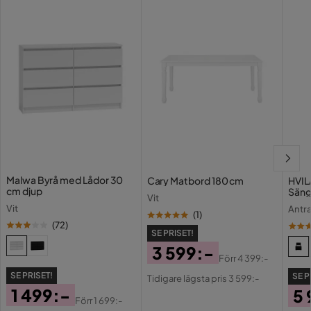
Malwa Byrå med Lådor 30
Cary Matbord 180 cm
HVIL
cm djup
Säng
Vit
90x
Vit
Antra
(
1
)
(
72
)
SE PRISET!
3 599:-
Förr
4 399:-
Pris
Original
SE PRISET!
SE P
Tidigare lägsta pris 3 599:-
Pris
1 499:-
5 
Förr
1 699:-