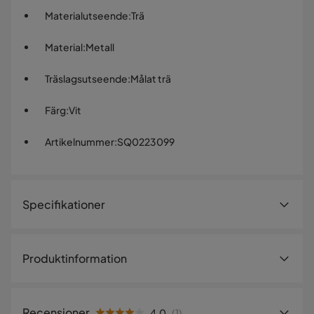
Materialutseende
:
Trä
Material
:
Metall
Träslagsutseende
:
Målat trä
Färg
:
Vit
Artikelnummer
:
SQ0223099
Specifikationer
Artikelnummer:
SQ0223099
Produktinformation
Storlek
Höjd
68 cm
Recensioner
4.0
(
1
)