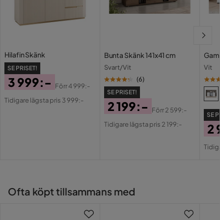
Hilafin Skänk
Bunta Skänk 141x41 cm
Gama
Svart/Vit
Vit
SE PRISET!
3 999:-
(
6
)
Förr
4 999:-
Pris
Original
SE PRISET!
Tidigare lägsta pris 3 999:-
2 199:-
Pris
Förr
2 599:-
SE P
Pris
Original
Tidigare lägsta pris 2 199:-
2 
Pris
Pri
Or
Tidig
Pri
Ofta köpt tillsammans med