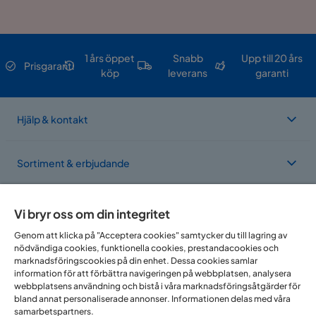
1 års öppet
Snabb
Upp till 20 års
Prisgaranti
köp
leverans
garanti
Hjälp & kontakt
Sortiment & erbjudande
Om Trademax
Vi bryr oss om din integritet
Genom att klicka på "Acceptera cookies" samtycker du till lagring av
nödvändiga cookies, funktionella cookies, prestandacookies och
Vi finns i flera länder
marknadsföringscookies på din enhet. Dessa cookies samlar
information för att förbättra navigeringen på webbplatsen, analysera
webbplatsens användning och bistå i våra marknadsföringsåtgärder för
bland annat personaliserade annonser. Informationen delas med våra
samarbetspartners.