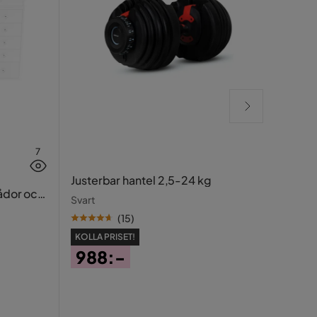
7
Glow
Justerbar hantel 2,5-24 kg
bely
lådor och
Svart
speg
Vit
(
15
)
KOLLA PRISET!
OSLA
988:-
1 
Pris
Pris
Ori
Tidigar
Pris