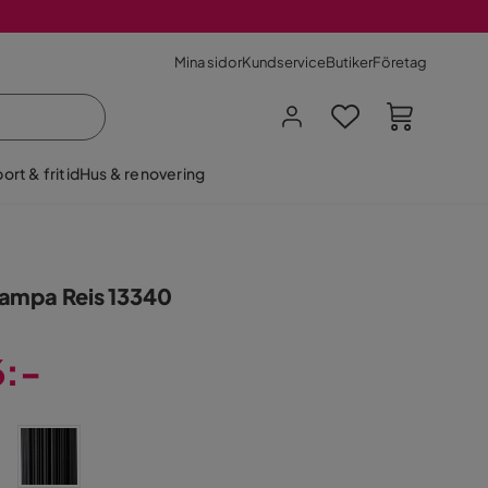
Mina sidor
Kundservice
Butiker
Företag
ort & fritid
Hus & renovering
ampa Reis 13340
6:-