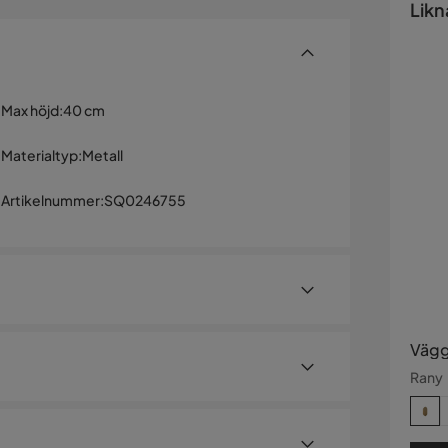
Likn
Max höjd
:
40 cm
Materialtyp
:
Metall
Artikelnummer
:
SQ0246755
Vägg
Rany
kerad metall som lyfter