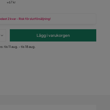
Pris
+
67 kr
dast 2 kvar - Risk för slutförsäljning!
Lägg i varukorgen
: tis 11 aug. - tis 18 aug.