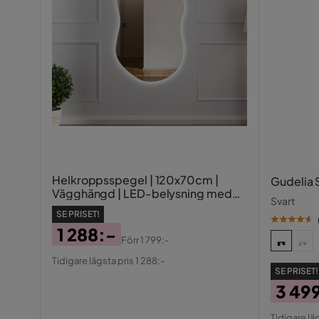
Helkroppsspegel | 120x70cm |
Gudelia 
Vägghängd | LED-belysning med
Svart
dimmer | Fiona
SE PRISET!
1 288:-
Förr
1 799:-
Pris
Original
Tidigare lägsta pris 1 288:-
Pris
SE PRISET!
3 49
Pris
Origin
Tidigare lä