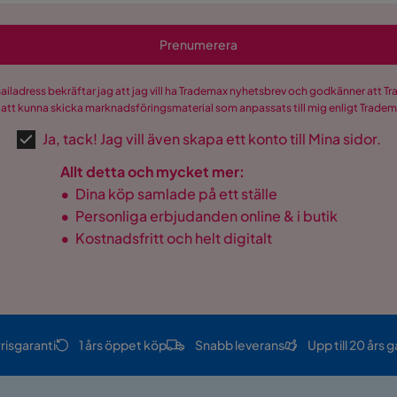
Prenumerera
mailadress bekräftar jag att jag vill ha Trademax nyhetsbrev och godkänner att 
 att kunna skicka marknadsföringsmaterial som anpassats till mig enligt Trade
Ja, tack! Jag vill även skapa ett konto till Mina sidor.
Allt detta och mycket mer:
•
Dina köp samlade på ett ställe
•
Personliga erbjudanden online & i butik
•
Kostnadsfritt och helt digitalt
risgaranti
1 års öppet köp
Snabb leverans
Upp till 20 års g