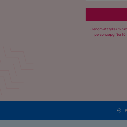
Genom att fylla i min 
personuppgifter för
P