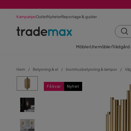
Kampanjer
Outlet
Nyheter
Reportage & guider
Möbler
Utemöbler
Trädgård
Hem
Belysning & el
Inomhusbelysning & lampor
Vä
Få kvar
Nyhet