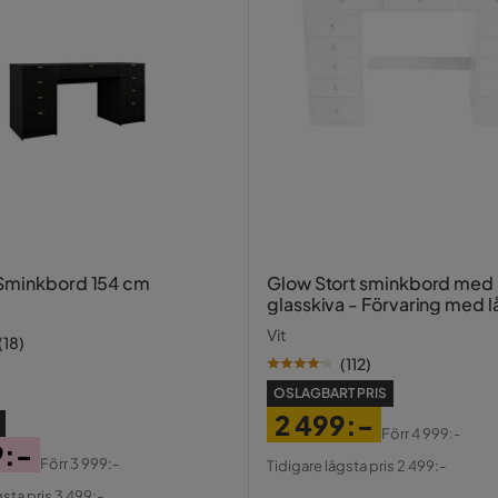
Sminkbord 154 cm
Glow Stort sminkbord med
glasskiva - Förvaring med 
fack 120 cm
Vit
(
18
)
(
112
)
OSLAGBART PRIS
2 499:-
Förr
4 999:-
9:-
Pris
Original
Förr
3 999:-
Tidigare lägsta pris 2 499:-
al
Pris
gsta pris 3 499:-