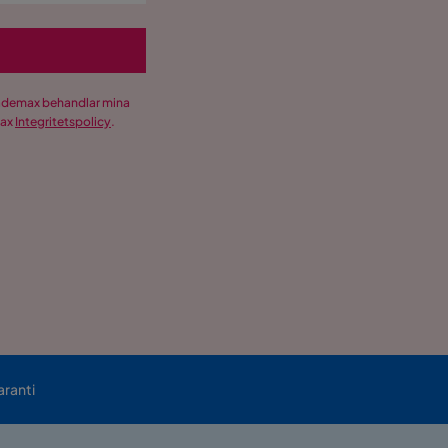
Trademax behandlar mina
max
Integritetspolicy
.
aranti