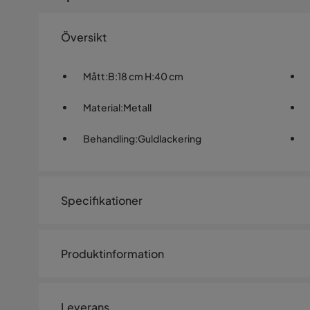
Översikt
Mått
:
B:18 cm H:40 cm
Material
:
Metall
Behandling
:
Guldlackering
Specifikationer
Artikelnummer:
SQ0246755
Produktinformation
Storlek
Vägglampa Reis 13340 – guldlac
Höjd
40 cm
rummet
Leverans