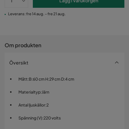
Lägg i varukorgen
Leverans: fre 14 aug. - fre 21 aug.
Om produkten
Översikt
Mått
:
B:60 cm H:29 cm D:4 cm
Materialtyp
:
Järn
Antal ljuskällor
:
2
Spänning (V)
:
220 volts