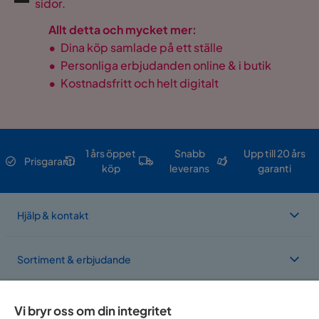
sidor.
Allt detta och mycket mer:
•
Dina köp samlade på ett ställe
•
Personliga erbjudanden online & i butik
•
Kostnadsfritt och helt digitalt
1 års öppet
Snabb
Upp till 20 års
Prisgaranti
köp
leverans
garanti
Hjälp & kontakt
Sortiment & erbjudande
Om Trademax
Vi bryr oss om din integritet