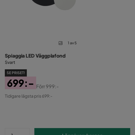
1 av 5
Spiaggia LED Väggplafond
Svart
SE PRISET!
699:-
Förr
999:-
Pris
Original
Tidigare lägsta pris 699:-
Pris