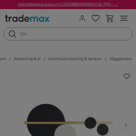
Utemöblerna ska bort! LAGERRENSNING från 799:– →
em
Belysning & el
Inomhusbelysning & lampor
Vägglampa