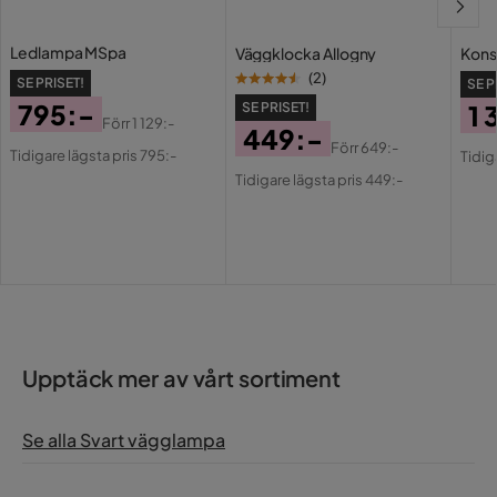
Ledlampa MSpa
Väggklocka Allogny
Kons
(
2
)
SE PRISET!
SE P
795:-
SE PRISET!
1 
Förr
1 129:-
449:-
Pris
Original
Pri
Or
Förr
649:-
Tidigare lägsta pris 795:-
Tidig
Pris
Original
Pris
Pri
Tidigare lägsta pris 449:-
Pris
Upptäck mer av vårt sortiment
Se alla Svart vägglampa